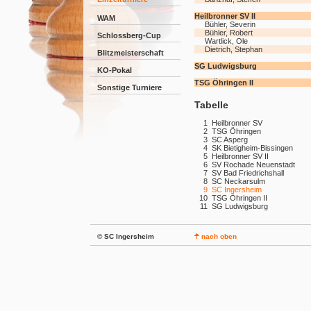
Heilbronner SV II
WAM
Bühler, Severin
Bühler, Robert
Schlossberg-Cup
Wartlick, Ole
Dietrich, Stephan
Blitzmeisterschaft
SG Ludwigsburg
KO-Pokal
TSG Öhringen II
Sonstige Turniere
Tabelle
1
Heilbronner SV
2
TSG Öhringen
3
SC Asperg
4
SK Bietigheim-Bissingen
5
Heilbronner SV II
6
SV Rochade Neuenstadt
7
SV Bad Friedrichshall
8
SC Neckarsulm
9
SC Ingersheim
10
TSG Öhringen II
11
SG Ludwigsburg
© SC Ingersheim
nach oben