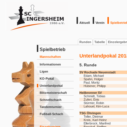
Aktuell
Verein
Spielbetrie
Runden
Tabelle
Einzelergeb
Spielbetrieb
Unterlandpokal 201
Mannschaften
Informationen
5. Runde
Ligen
SV Rochade Neuenstadt
Edam, Michael
KO-Pokal
Spahn, Holger
Paul, Moritz
Unterlandpokal
Hübener, Philipp
Blitzmeisterschaft
Heilbronner SV
Schmidt, Tobias
Zuferi, Enis
Schnellschach
Stürmer, Robin
Lahouel, Kim-Luca
Tandemturnier
TSG Öhringen
Fußball-Schach
Teller, Dietmar
Kreis, Karl-Heinz
Ellerbrock, Manfred
Einzelturniere
Banzhaf, Steffen