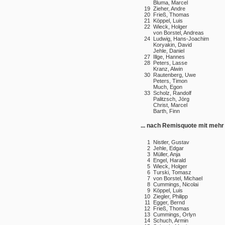
Bluma, Marcel
19
Zieher, Andre
20
Frieß, Thomas
21
Köppel, Luis
22
Wieck, Holger
von Borstel, Andreas
24
Ludwig, Hans-Joachim
Koryakin, David
Jehle, Daniel
27
Illge, Hannes
28
Peters, Lasse
Kranz, Alwin
30
Rautenberg, Uwe
Peters, Timon
Much, Egon
33
Scholz, Randolf
Palitzsch, Jörg
Christ, Marcel
Barth, Finn
... nach Remisquote mit mehr 
1
Nistler, Gustav
2
Jehle, Edgar
3
Müller, Anja
4
Engel, Harald
5
Wieck, Holger
6
Turski, Tomasz
7
von Borstel, Michael
8
Cummings, Nicolai
9
Köppel, Luis
10
Ziegler, Philipp
11
Egger, Bernd
12
Frieß, Thomas
13
Cummings, Orlyn
14
Schuch, Armin