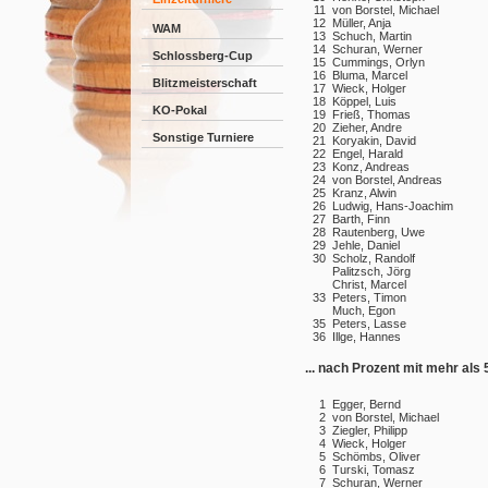
11
von Borstel, Michael
12
Müller, Anja
WAM
13
Schuch, Martin
14
Schuran, Werner
Schlossberg-Cup
15
Cummings, Orlyn
16
Bluma, Marcel
Blitzmeisterschaft
17
Wieck, Holger
18
Köppel, Luis
KO-Pokal
19
Frieß, Thomas
20
Zieher, Andre
Sonstige Turniere
21
Koryakin, David
22
Engel, Harald
23
Konz, Andreas
24
von Borstel, Andreas
25
Kranz, Alwin
26
Ludwig, Hans-Joachim
27
Barth, Finn
28
Rautenberg, Uwe
29
Jehle, Daniel
30
Scholz, Randolf
Palitzsch, Jörg
Christ, Marcel
33
Peters, Timon
Much, Egon
35
Peters, Lasse
36
Illge, Hannes
... nach Prozent mit mehr als 
1
Egger, Bernd
2
von Borstel, Michael
3
Ziegler, Philipp
4
Wieck, Holger
5
Schömbs, Oliver
6
Turski, Tomasz
7
Schuran, Werner