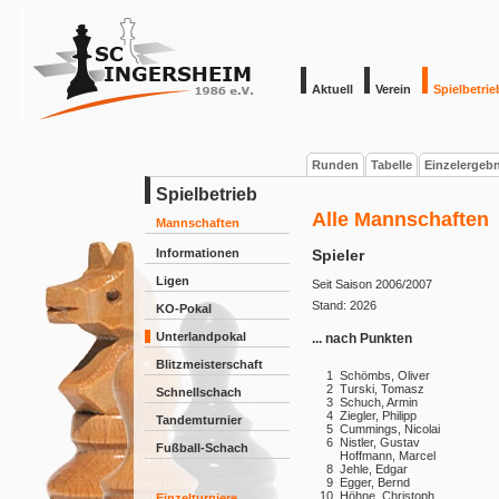
Aktuell
Verein
Spielbetrie
Runden
Tabelle
Einzelergeb
Spielbetrieb
Alle Mannschaften
Mannschaften
Informationen
Spieler
Ligen
Seit Saison 2006/2007
Stand: 2026
KO-Pokal
Unterlandpokal
... nach Punkten
Blitzmeisterschaft
1
Schömbs, Oliver
2
Turski, Tomasz
Schnellschach
3
Schuch, Armin
4
Ziegler, Philipp
Tandemturnier
5
Cummings, Nicolai
6
Nistler, Gustav
Fußball-Schach
Hoffmann, Marcel
8
Jehle, Edgar
9
Egger, Bernd
10
Höhne, Christoph
Einzelturniere