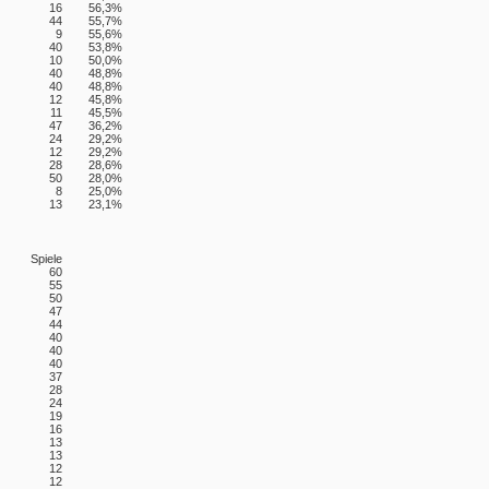
16
56,3%
44
55,7%
9
55,6%
40
53,8%
10
50,0%
40
48,8%
40
48,8%
12
45,8%
11
45,5%
47
36,2%
24
29,2%
12
29,2%
28
28,6%
50
28,0%
8
25,0%
13
23,1%
Spiele
60
55
50
47
44
40
40
40
37
28
24
19
16
13
13
12
12