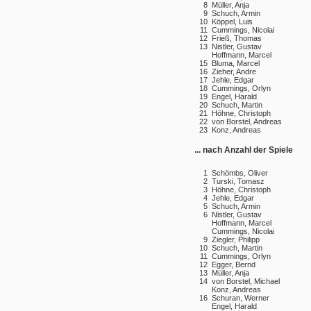
8
Müller, Anja
9
Schuch, Armin
10
Köppel, Luis
11
Cummings, Nicolai
12
Frieß, Thomas
13
Nistler, Gustav
Hoffmann, Marcel
15
Bluma, Marcel
16
Zieher, Andre
17
Jehle, Edgar
18
Cummings, Orlyn
19
Engel, Harald
20
Schuch, Martin
21
Höhne, Christoph
22
von Borstel, Andreas
23
Konz, Andreas
... nach Anzahl der Spiele
1
Schömbs, Oliver
2
Turski, Tomasz
3
Höhne, Christoph
4
Jehle, Edgar
5
Schuch, Armin
6
Nistler, Gustav
Hoffmann, Marcel
Cummings, Nicolai
9
Ziegler, Philipp
10
Schuch, Martin
11
Cummings, Orlyn
12
Egger, Bernd
13
Müller, Anja
14
von Borstel, Michael
Konz, Andreas
16
Schuran, Werner
Engel, Harald