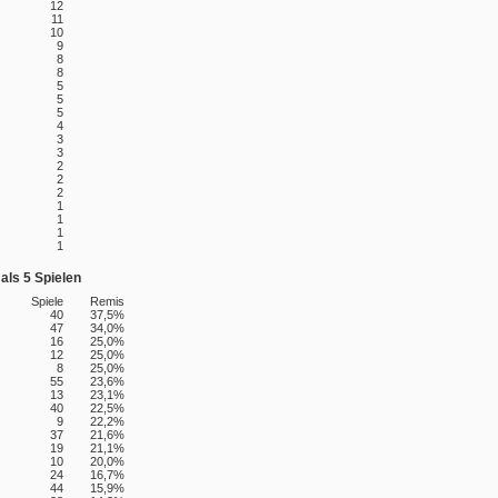
12
11
10
9
8
8
5
5
5
4
3
3
2
2
2
1
1
1
1
als 5 Spielen
Spiele
Remis
40
37,5%
47
34,0%
16
25,0%
12
25,0%
8
25,0%
55
23,6%
13
23,1%
40
22,5%
9
22,2%
37
21,6%
19
21,1%
10
20,0%
24
16,7%
44
15,9%