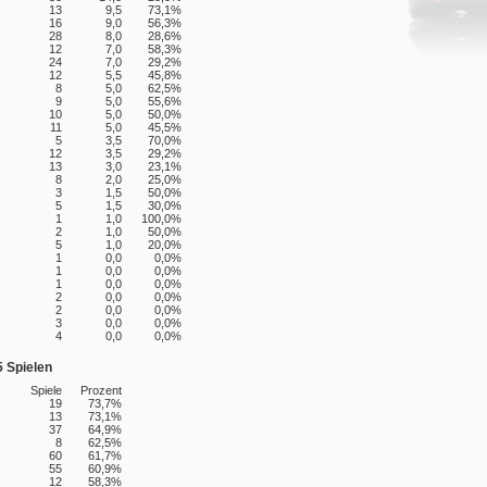
13
9,5
73,1%
16
9,0
56,3%
28
8,0
28,6%
12
7,0
58,3%
24
7,0
29,2%
12
5,5
45,8%
8
5,0
62,5%
9
5,0
55,6%
10
5,0
50,0%
11
5,0
45,5%
5
3,5
70,0%
12
3,5
29,2%
13
3,0
23,1%
8
2,0
25,0%
3
1,5
50,0%
5
1,5
30,0%
1
1,0
100,0%
2
1,0
50,0%
5
1,0
20,0%
1
0,0
0,0%
1
0,0
0,0%
1
0,0
0,0%
2
0,0
0,0%
2
0,0
0,0%
3
0,0
0,0%
4
0,0
0,0%
5 Spielen
Spiele
Prozent
19
73,7%
13
73,1%
37
64,9%
8
62,5%
60
61,7%
55
60,9%
12
58,3%