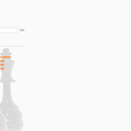
chaften
aft
aft
aft