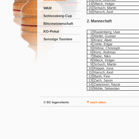
14
Wieck, Holger
15
Schuch, Martin
WAM
16
Harsch, Axel
Schlossberg-Cup
2. Mannschaft
Blitzmeisterschaft
KO-Pokal
1
Rautenberg, Uwe
2
Nistler, Gustav
Sonstige Turniere
3
Kranz, Alwin
4
Jehle, Edgar
5
Höhne, Christoph
6
Konz, Andreas
7
Babic, Niko
8
Wieck, Holger
9
Schuch, Martin
10
Köppel, Juna
11
Harsch, Axel
12
Barth, Finn
13
Zach, Jason
14
Zatanovici, Nazar
15
Mühle, Sebastian
© SC Ingersheim
nach oben