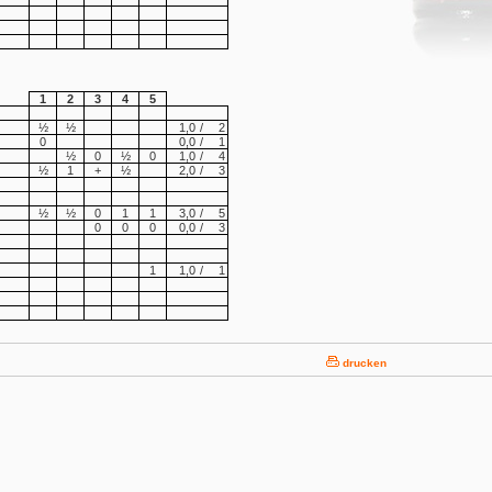
1
2
3
4
5
½
½
1,0
/
2
0
0,0
/
1
½
0
½
0
1,0
/
4
½
1
+
½
2,0
/
3
½
½
0
1
1
3,0
/
5
0
0
0
0,0
/
3
1
1,0
/
1
drucken