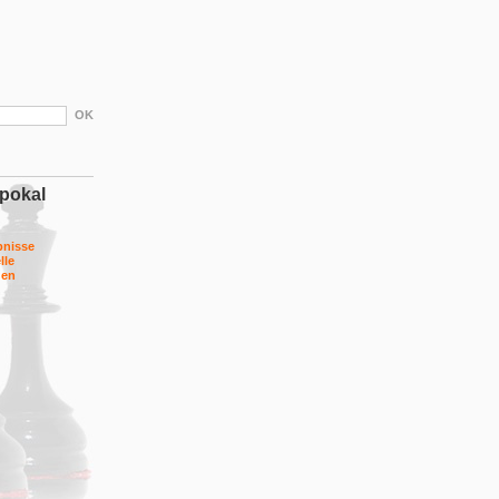
pokal
bnisse
lle
gen