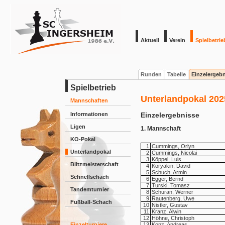
Aktuell
Verein
Spielbetrie
Runden
Tabelle
Einzelergeb
Spielbetrieb
Unterlandpokal 202
Mannschaften
Informationen
Einzelergebnisse
Ligen
1. Mannschaft
KO-Pokal
1
Cummings, Orlyn
Unterlandpokal
2
Cummings, Nicolai
3
Köppel, Luis
Blitzmeisterschaft
4
Koryakin, David
5
Schuch, Armin
Schnellschach
6
Egger, Bernd
7
Turski, Tomasz
Tandemturnier
8
Schuran, Werner
9
Rautenberg, Uwe
Fußball-Schach
10
Nistler, Gustav
11
Kranz, Alwin
12
Höhne, Christoph
Einzelturniere
13
Konz, Andreas