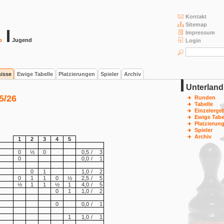
Kontakt
Sitemap
Impressum
b
Jugend
Login
nisse
Ewige Tabelle
Platzierungen
Spieler
Archiv
Unterland
5/26
Runden
Tabelle
Einzelerge
Ewige Tabe
Platzierun
Spieler
Archiv
1
2
3
4
5
0
½
0
0,5
/
3
0
0,0
/
1
0
1
1,0
/
2
0
1
1
0
½
2,5
/
5
½
1
1
½
1
4,0
/
5
0
1
1,0
/
2
0
0,0
/
1
1
1,0
/
1