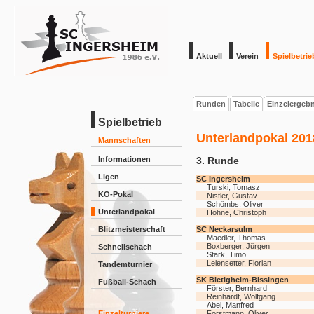
Aktuell
Verein
Spielbetrie
Runden
Tabelle
Einzelergeb
Spielbetrieb
Unterlandpokal 201
Mannschaften
Informationen
3. Runde
Ligen
SC Ingersheim
Turski, Tomasz
KO-Pokal
Nistler, Gustav
Schömbs, Oliver
Unterlandpokal
Höhne, Christoph
Blitzmeisterschaft
SC Neckarsulm
Maedler, Thomas
Boxberger, Jürgen
Schnellschach
Stark, Timo
Leiensetter, Florian
Tandemturnier
SK Bietigheim-Bissingen
Fußball-Schach
Förster, Bernhard
Reinhardt, Wolfgang
Abel, Manfred
Einzelturniere
Forstmann, Oliver