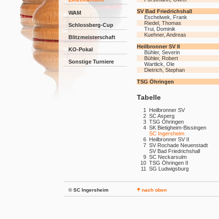
SV Bad Friedrichshall
WAM
Eschelwek, Frank
Riedel, Thomas
Schlossberg-Cup
Trui, Dominik
Kuehner, Andreas
Blitzmeisterschaft
Heilbronner SV II
KO-Pokal
Bühler, Severin
Bühler, Robert
Sonstige Turniere
Wartlick, Ole
Dietrich, Stephan
TSG Öhringen
Tabelle
1
Heilbronner SV
2
SC Asperg
3
TSG Öhringen
4
SK Bietigheim-Bissingen
SC Ingersheim
6
Heilbronner SV II
7
SV Rochade Neuenstadt
SV Bad Friedrichshall
9
SC Neckarsulm
10
TSG Öhringen II
11
SG Ludwigsburg
© SC Ingersheim
nach oben