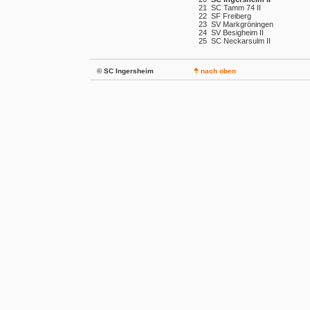
21
SC Tamm 74 II
22
SF Freiberg
23
SV Markgröningen
24
SV Besigheim II
25
SC Neckarsulm II
© SC Ingersheim
nach oben