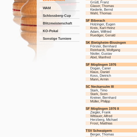
Grüdl, Franz
Glaser, Thomas
WAM
Kiederle, Bernd
Wahl, Thomas
Schlossberg-Cup
SF Biberach
Blitzmeisterschaft
Holzinger, Eugen
Kreis, Karl-Heinz
KO-Pokal
Adam, Wilfried
Ruediger, Gerald
Sonstige Turniere
SK Bietigheim-Bissingen
Förster, Bernhard
Reinhardt, Wolfgang
Nistler, Gustav
Abel, Manfred
SF Möglingen 1976
Dogan, Caner
Klaus, Daniel
Koss, Dietrich
Mann, Armin
SC Neckarsulm III
Stark, Timo
Stark, Sven
Kreiner, Bernhard
Müller, Philipp
SF Möglingen 1976 II
Ziegler, Frank
Wittauer, Alfred
Herzberg, Michael
Frost, Matthias
TSV Schwaigern
Berger, Thomas