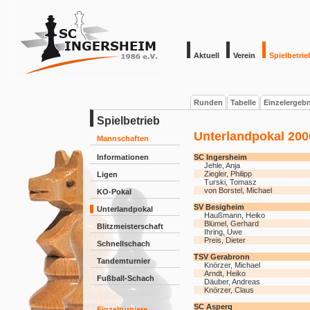
Aktuell
Verein
Spielbetrie
Runden
Tabelle
Einzelergeb
Spielbetrieb
Unterlandpokal 200
Mannschaften
Informationen
SC Ingersheim
Jehle, Anja
Ziegler, Philipp
Ligen
Turski, Tomasz
von Borstel, Michael
KO-Pokal
SV Besigheim
Unterlandpokal
Haußmann, Heiko
Blümel, Gerhard
Blitzmeisterschaft
Ihring, Uwe
Preis, Dieter
Schnellschach
TSV Gerabronn
Tandemturnier
Knörzer, Michael
Arndt, Heiko
Fußball-Schach
Däuber, Andreas
Knörzer, Claus
SC Asperg
Einzelturniere