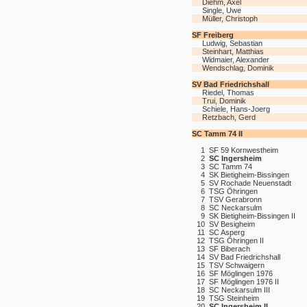
Diehm, Axel
Single, Uwe
Müller, Christoph
SF Freiberg
Ludwig, Sebastian
Steinhart, Matthias
Widmaier, Alexander
Wendschlag, Dominik
SV Bad Friedrichshall
Riedel, Thomas
Trui, Dominik
Schiele, Hans-Joerg
Retzbach, Gerd
SC Tamm 74 II
1
SF 59 Kornwestheim
2
SC Ingersheim
3
SC Tamm 74
4
SK Bietigheim-Bissingen
5
SV Rochade Neuenstadt
6
TSG Öhringen
7
TSV Gerabronn
8
SC Neckarsulm
9
SK Bietigheim-Bissingen II
10
SV Besigheim
11
SC Asperg
12
TSG Öhringen II
13
SF Biberach
14
SV Bad Friedrichshall
15
TSV Schwaigern
16
SF Möglingen 1976
17
SF Möglingen 1976 II
18
SC Neckarsulm III
19
TSG Steinheim
20
SC Ingersheim II