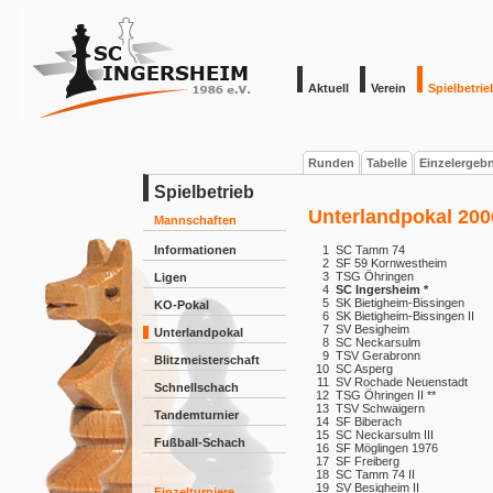
Aktuell
Verein
Spielbetrie
Runden
Tabelle
Einzelergeb
Spielbetrieb
Unterlandpokal 200
Mannschaften
Informationen
1
SC Tamm 74
2
SF 59 Kornwestheim
3
TSG Öhringen
Ligen
4
SC Ingersheim *
5
SK Bietigheim-Bissingen
KO-Pokal
6
SK Bietigheim-Bissingen II
7
SV Besigheim
Unterlandpokal
8
SC Neckarsulm
9
TSV Gerabronn
Blitzmeisterschaft
10
SC Asperg
11
SV Rochade Neuenstadt
Schnellschach
12
TSG Öhringen II **
13
TSV Schwaigern
Tandemturnier
14
SF Biberach
15
SC Neckarsulm III
Fußball-Schach
16
SF Möglingen 1976
17
SF Freiberg
18
SC Tamm 74 II
19
SV Besigheim II
Einzelturniere