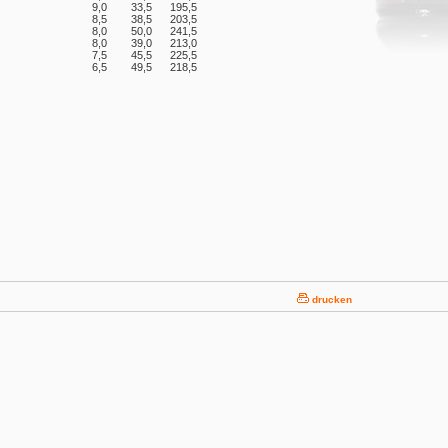
9,0
33,5
195,5
8,5
38,5
203,5
8,0
50,0
241,5
8,0
39,0
213,0
7,5
45,5
225,5
6,5
49,5
218,5
drucken