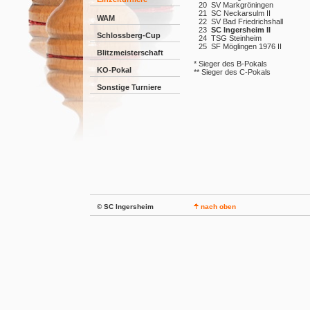
20
SV Markgröningen
21
SC Neckarsulm II
WAM
22
SV Bad Friedrichshall
23
SC Ingersheim II
Schlossberg-Cup
24
TSG Steinheim
25
SF Möglingen 1976 II
Blitzmeisterschaft
* Sieger des B-Pokals
KO-Pokal
** Sieger des C-Pokals
Sonstige Turniere
© SC Ingersheim
nach oben