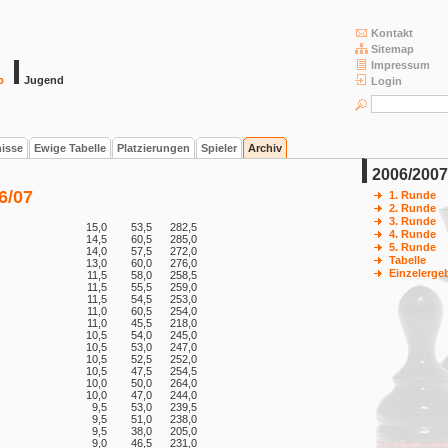
Kontakt
Sitemap
Impressum
b
Jugend
Login
nisse
Ewige Tabelle
Platzierungen
Spieler
Archiv
2006/2007
6/07
1. Runde
2. Runde
3. Runde
15,0
53,5
282,5
4. Runde
14,5
60,5
285,0
5. Runde
14,0
57,5
272,0
Tabelle
13,0
60,0
276,0
Einzelerge
11,5
58,0
258,5
11,5
55,5
259,0
11,5
54,5
253,0
11,0
60,5
254,0
11,0
45,5
218,0
10,5
54,0
245,0
10,5
53,0
247,0
10,5
52,5
252,0
10,5
47,5
254,5
10,0
50,0
264,0
10,0
47,0
244,0
9,5
53,0
239,5
9,5
51,0
238,0
9,5
38,0
205,0
9,0
46,5
231,0