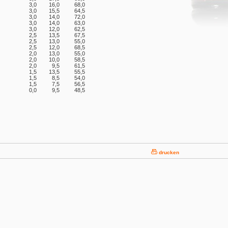
3,0
16,0
68,0
3,0
15,5
64,5
3,0
14,0
72,0
3,0
14,0
63,0
3,0
12,0
62,5
2,5
13,5
67,5
2,5
13,0
55,0
2,5
12,0
68,5
2,0
13,0
55,0
2,0
10,0
58,5
2,0
9,5
61,5
1,5
13,5
55,5
1,5
8,5
54,0
1,5
7,5
56,5
0,0
9,5
48,5
drucken