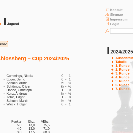
Kontakt
Sitemap
Impressum
b
Jugend
Login
chiv
2024/2025
chlossberg – Cup 2024/2025
Ausschrei
Tabelle
1. Runde
2. Runde
3. Runde
-
Cummings, Nicolai
0
-
1
4. Runde
-
Egger, Bernd
0
-
1
5. Runde
-
Schuch, Armin
½
-
½
6. Runde
-
Schömbs, Oliver
½
-
½
7. Runde
-
Höhne, Christoph
1
-
0
-
Konz, Andreas
½
-
½
-
Jehle, Edgar
1
-
0
-
Schuch, Martin
½
-
½
-
Wieck, Holger
0
-
1
Punkte
Bhz.
VBhz.
5,0
13,0
75,5
4,0
13,0
71,0
3,0
17,5
68,0