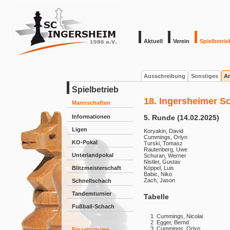
Aktuell
Verein
Spielbetrie
Ausschreibung
Sonstiges
Ar
Spielbetrieb
18. Ingersheimer S
Mannschaften
Informationen
5. Runde (14.02.2025)
Ligen
Koryakin, David
Cummings, Orlyn
KO-Pokal
Turski, Tomasz
Rautenberg, Uwe
Unterlandpokal
Schuran, Werner
Nistler, Gustav
Blitzmeisterschaft
Köppel, Luis
Babic, Niko
Zach, Jason
Schnellschach
Tandemturnier
Tabelle
Fußball-Schach
1
Cummings, Nicolai
2
Egger, Bernd
3
Cummings, Orlyn
Einzelturniere