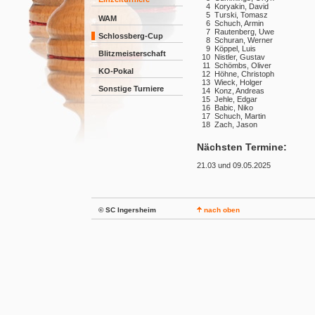
4
Koryakin, David
5
Turski, Tomasz
WAM
6
Schuch, Armin
7
Rautenberg, Uwe
Schlossberg-Cup
8
Schuran, Werner
9
Köppel, Luis
Blitzmeisterschaft
10
Nistler, Gustav
11
Schömbs, Oliver
KO-Pokal
12
Höhne, Christoph
13
Wieck, Holger
Sonstige Turniere
14
Konz, Andreas
15
Jehle, Edgar
16
Babic, Niko
17
Schuch, Martin
18
Zach, Jason
Nächsten Termine:
21.03 und 09.05.2025
© SC Ingersheim
nach oben