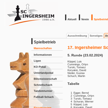
Aktuell
Verein
Spielbetrie
Ausschreibung
Sonstiges
Ar
Spielbetrieb
17. Ingersheimer S
Mannschaften
Informationen
5. Runde (23.02.2024)
Ligen
Köppel, Luis
Cummings, Orlyn
KO-Pokal
Turski, Tomasz
Koryakin, David
Unterlandpokal
Nistler, Gustav
Schuch, Martin
Blitzmeisterschaft
Tabelle
Schnellschach
Tandemturnier
1
Egger, Bernd
2
Cummings, Orlyn
Fußball-Schach
3
Turski, Tomasz
4
Schuran, Werner
5
Köppel, Luis
6
Koryakin, David
Einzelturniere