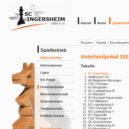
Aktuell
Verein
Spielbetrie
Runden
Tabelle
Einzelergeb
Spielbetrieb
Unterlandpokal 202
Mannschaften
Informationen
Tabelle
Ligen
1
SC Ingersheim
2
Heilbronner SV
KO-Pokal
3
SK Bietigheim-Bissingen
4
TSG Öhringen
Unterlandpokal
5
SV Besigheim
6
SG Ludwigsburg III
Blitzmeisterschaft
7
SV Marbach
8
SV Rochade Neuenstadt
9
TSV Willsbach
Schnellschach
10
SG Ludwigsburg II
11
TSG Öhringen III
Tandemturnier
12
SG Ludwigsburg V
13
SF Pattonville
Fußball-Schach
14
TSG Öhringen II
15
SK Sachsenheim
16
SG Ludwigsburg IV
Einzelturniere
17
SV Besigheim II