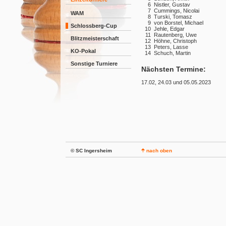
6
Nistler, Gustav
7
Cummings, Nicolai
WAM
8
Turski, Tomasz
9
von Borstel, Michael
Schlossberg-Cup
10
Jehle, Edgar
11
Rautenberg, Uwe
Blitzmeisterschaft
12
Höhne, Christoph
13
Peters, Lasse
KO-Pokal
14
Schuch, Martin
Sonstige Turniere
Nächsten Termine:
17.02, 24.03 und 05.05.2023
© SC Ingersheim
nach oben