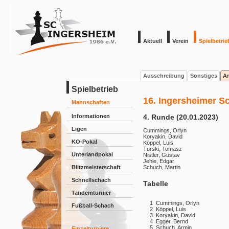
Aktuell
Verein
Spielbetrie
Ausschreibung
Sonstiges
Ar
Spielbetrieb
16. Ingersheimer S
Mannschaften
Informationen
4. Runde (20.01.2023)
Ligen
Cummings, Orlyn
Koryakin, David
KO-Pokal
Köppel, Luis
Turski, Tomasz
Unterlandpokal
Nistler, Gustav
Jehle, Edgar
Blitzmeisterschaft
Schuch, Martin
Schnellschach
Tabelle
Tandemturnier
1
Cummings, Orlyn
Fußball-Schach
2
Köppel, Luis
3
Koryakin, David
4
Egger, Bernd
5
Schuch, Armin
Einzelturniere