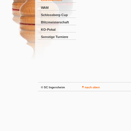
WAM
Schlossberg-Cup
Blitzmeisterschaft
KO-Pokal
Sonstige Turniere
© SC Ingersheim
nach oben