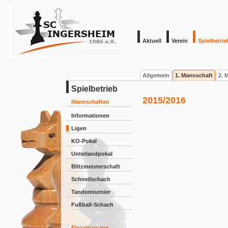
Aktuell
Verein
Spielbetrie
Allgemein
1. Mannschaft
2. 
Spielbetrieb
2015/2016
Mannschaften
Informationen
Ligen
KO-Pokal
Unterlandpokal
Blitzmeisterschaft
Schnellschach
Tandemturnier
Fußball-Schach
Einzelturniere