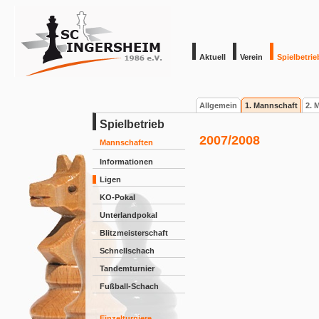
Aktuell
Verein
Spielbetrie
Allgemein
1. Mannschaft
2. 
Spielbetrieb
2007/2008
Mannschaften
Informationen
Ligen
KO-Pokal
Unterlandpokal
Blitzmeisterschaft
Schnellschach
Tandemturnier
Fußball-Schach
Einzelturniere