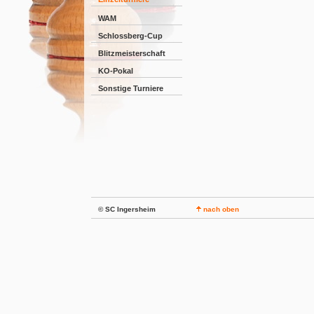
WAM
Schlossberg-Cup
Blitzmeisterschaft
KO-Pokal
Sonstige Turniere
© SC Ingersheim
nach oben