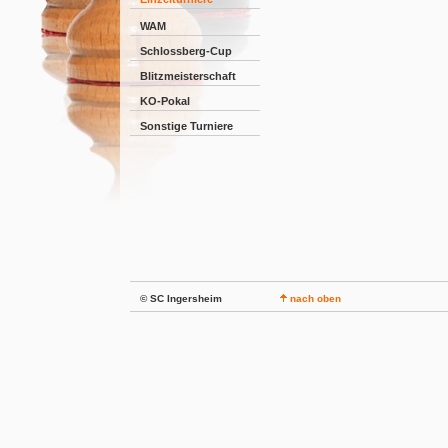
WAM
Schlossberg-Cup
Blitzmeisterschaft
KO-Pokal
Sonstige Turniere
© SC Ingersheim
nach oben