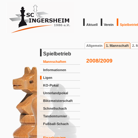
Aktuell
Verein
Spielbetrie
Allgemein
1. Mannschaft
2. 
Spielbetrieb
2008/2009
Mannschaften
Informationen
Ligen
KO-Pokal
Unterlandpokal
Blitzmeisterschaft
Schnellschach
Tandemturnier
Fußball-Schach
Einzelturniere