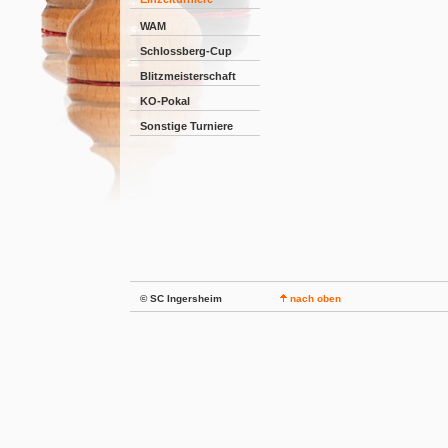
WAM
Schlossberg-Cup
Blitzmeisterschaft
KO-Pokal
Sonstige Turniere
© SC Ingersheim
nach oben