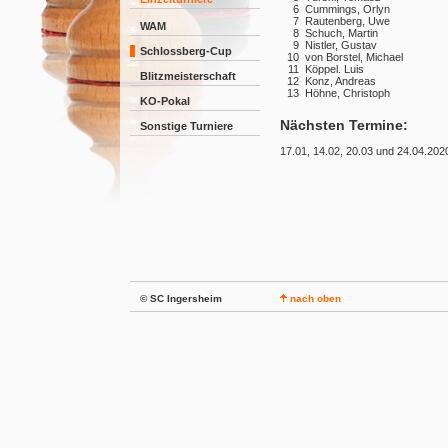
6
Cummings, Orlyn
7
Rautenberg, Uwe
WAM
8
Schuch, Martin
9
Nistler, Gustav
Schlossberg-Cup
10
von Borstel, Michael
11
Köppel. Luis
Blitzmeisterschaft
12
Konz, Andreas
13
Höhne, Christoph
KO-Pokal
Nächsten Termine:
Sonstige Turniere
17.01, 14.02, 20.03 und 24.04.202
© SC Ingersheim
nach oben