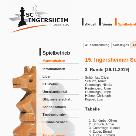
Aktuell
Verein
Spielbetrie
Ausschreibung
Sonstiges
Ar
Spielbetrieb
15. Ingersheimer S
Mannschaften
Informationen
3. Runde (29.11.2019)
Ligen
Schömbs, Oliver
Schuch, Armin
KO-Pokal
Cummings, Nicolai
Rautenberg, Uwe
Unterlandpokal
Cummings, Orlyn
Höhne, Christoph
Blitzmeisterschaft
Köppel. Luis
Schnellschach
Tabelle
Tandemturnier
1
Schömbs, Oliver
Fußball-Schach
2
Schuch, Armin
3
Cummings, Nicolai
4
Egger, Bernd
5
Turski, Tomasz
Einzelturniere