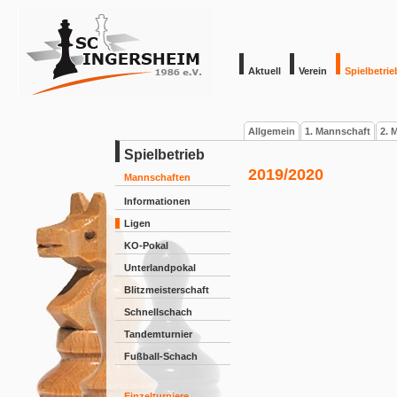
Aktuell
Verein
Spielbetrie
Allgemein
1. Mannschaft
2. 
Spielbetrieb
2019/2020
Mannschaften
Informationen
Ligen
KO-Pokal
Unterlandpokal
Blitzmeisterschaft
Schnellschach
Tandemturnier
Fußball-Schach
Einzelturniere