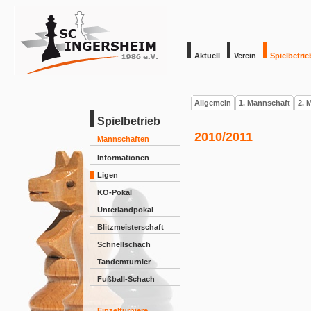
Aktuell
Verein
Spielbetrie
Allgemein
1. Mannschaft
2. 
Spielbetrieb
2010/2011
Mannschaften
Informationen
Ligen
KO-Pokal
Unterlandpokal
Blitzmeisterschaft
Schnellschach
Tandemturnier
Fußball-Schach
Einzelturniere