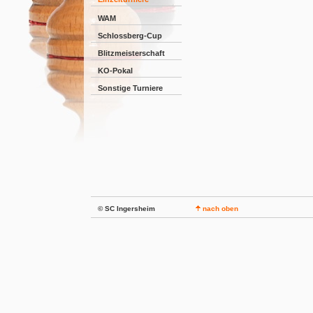
WAM
Schlossberg-Cup
Blitzmeisterschaft
KO-Pokal
Sonstige Turniere
© SC Ingersheim
nach oben