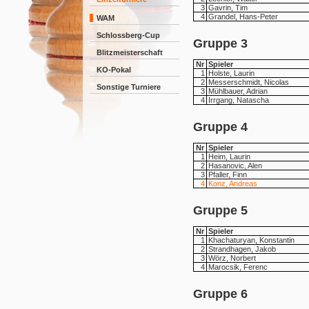
3
Gavrin, Tim
4
Grandel, Hans-Peter
WAM
Schlossberg-Cup
Gruppe 3
Blitzmeisterschaft
Nr
Spieler
KO-Pokal
1
Holste, Laurin
2
Messerschmidt, Nicolas
Sonstige Turniere
3
Mühlbauer, Adrian
4
Irrgang, Natascha
Gruppe 4
Nr
Spieler
1
Heim, Laurin
2
Hasanovic, Alen
3
Pfaller, Finn
4
Konz, Andreas
Gruppe 5
Nr
Spieler
1
Khachaturyan, Konstantin
2
Strandhagen, Jakob
3
Wörz, Norbert
4
Marocsik, Ferenc
Gruppe 6