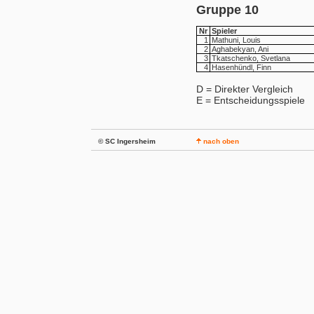
Gruppe 10
Nr
Spieler
1
Mathuni, Louis
2
Aghabekyan, Ani
3
Tkatschenko, Svetlana
4
Hasenhündl, Finn
D = Direkter Vergleich
E = Entscheidungsspiele
© SC Ingersheim
nach oben