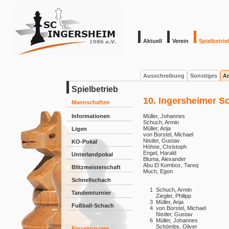
Aktuell
Verein
Spielbetrie
Ausschreibung
Sonstiges
Ar
Spielbetrieb
10. Ingersheimer S
Mannschaften
Informationen
Müller, Johannes
Schuch, Armin
Müller, Anja
Ligen
von Borstel, Michael
Nistler, Gustav
KO-Pokal
Höhne, Christoph
Engel, Harald
Unterlandpokal
Bluma, Alexander
Abu El Komboz, Tareq
Blitzmeisterschaft
Much, Egon
Schnellschach
1
Schuch, Armin
Tandemturnier
Ziegler, Philipp
3
Müller, Anja
Fußball-Schach
4
von Borstel, Michael
Nistler, Gustav
6
Müller, Johannes
Schömbs, Oliver
Einzelturniere