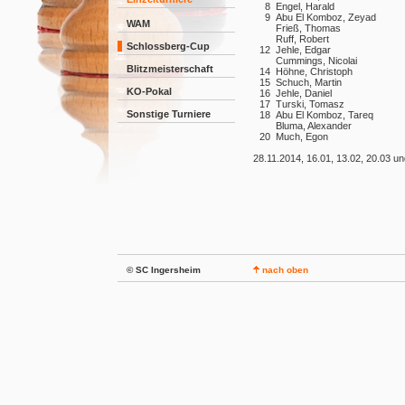
8
Engel, Harald
9
Abu El Komboz, Zeyad
WAM
Frieß, Thomas
Ruff, Robert
Schlossberg-Cup
12
Jehle, Edgar
Cummings, Nicolai
Blitzmeisterschaft
14
Höhne, Christoph
15
Schuch, Martin
KO-Pokal
16
Jehle, Daniel
17
Turski, Tomasz
Sonstige Turniere
18
Abu El Komboz, Tareq
Bluma, Alexander
20
Much, Egon
28.11.2014, 16.01, 13.02, 20.03 u
© SC Ingersheim
nach oben