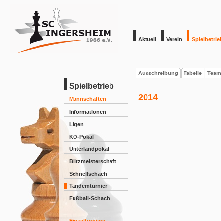
Aktuell
Verein
Spielbetrie
Ausschreibung
Tabelle
Team
Spielbetrieb
2014
Mannschaften
Informationen
Ligen
KO-Pokal
Unterlandpokal
Blitzmeisterschaft
Schnellschach
Tandemturnier
Fußball-Schach
Einzelturniere