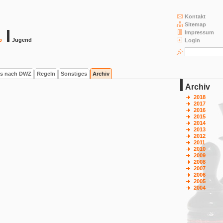
Kontakt
Sitemap
Impressum
b
Jugend
Login
s nach DWZ
Regeln
Sonstiges
Archiv
Archiv
2018
2017
2016
2015
2014
2013
2012
2011
2010
2009
2008
2007
2006
2005
2004