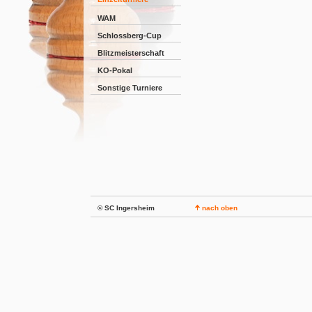
WAM
Schlossberg-Cup
Blitzmeisterschaft
KO-Pokal
Sonstige Turniere
© SC Ingersheim
nach oben