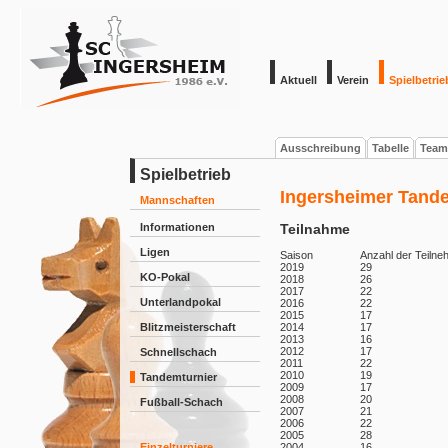
Aktuell
Verein
Spielbetrie
Ausschreibung
Tabelle
Team
Spielbetrieb
Ingersheimer Tand
Mannschaften
Informationen
Teilnahme
Ligen
Saison
Anzahl der Teilne
2019
29
KO-Pokal
2018
26
2017
22
Unterlandpokal
2016
22
2015
17
Blitzmeisterschaft
2014
17
2013
16
2012
17
Schnellschach
2011
22
2010
19
Tandemturnier
2009
17
2008
20
Fußball-Schach
2007
21
2006
22
2005
28
Einzelturniere
2004
16