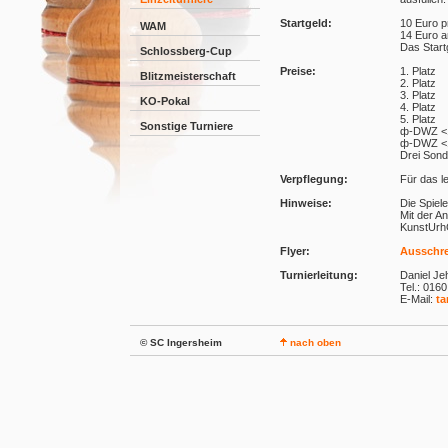
Startgeld:
10 Euro p
WAM
14 Euro a
Das Start
Schlossberg-Cup
Preise:
1. Platz
Blitzmeisterschaft
2. Platz
3. Platz
KO-Pokal
4. Platz
5. Platz
Sonstige Turniere
ф-DWZ <
ф-DWZ <
Drei Sond
Verpflegung:
Für das le
Hinweise:
Die Spiel
Mit der A
KunstUrh
Flyer:
Ausschre
Turnierleitung:
Daniel Je
Tel.: 016
E-Mail:
ta
© SC Ingersheim
nach oben