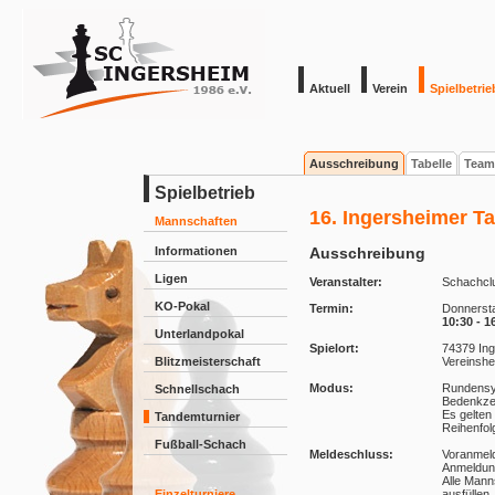
Aktuell
Verein
Spielbetrie
Ausschreibung
Tabelle
Team
Spielbetrieb
16. Ingersheimer T
Mannschaften
Informationen
Ausschreibung
Ligen
Veranstalter:
Schachclu
KO-Pokal
Termin:
Donnerst
10:30 - 1
Unterlandpokal
Spielort:
74379 Ing
Blitzmeisterschaft
Vereinshe
Modus:
Rundens
Schnellschach
Bedenkzeit
Es gelten
Tandemturnier
Reihenfol
Fußball-Schach
Meldeschluss:
Voranmeld
Anmeldung
Alle Mann
Einzelturniere
ausfüllen.