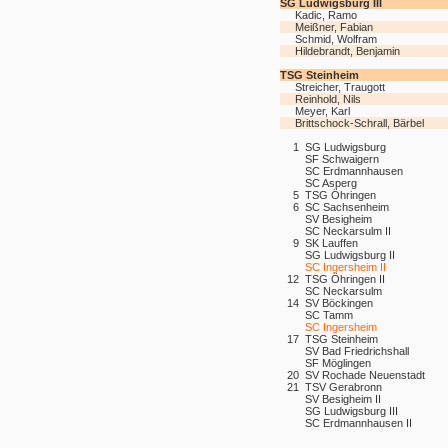
SG Ludwigsburg III
Kadic, Ramo
Meißner, Fabian
Schmid, Wolfram
Hildebrandt, Benjamin
TSG Steinheim
Streicher, Traugott
Reinhold, Nils
Meyer, Karl
Brittschock-Schrall, Bärbel
1
SG Ludwigsburg
SF Schwaigern
SC Erdmannhausen
SC Asperg
5
TSG Öhringen
6
SC Sachsenheim
SV Besigheim
SC Neckarsulm II
9
SK Lauffen
SG Ludwigsburg II
SC Ingersheim II
12
TSG Öhringen II
SC Neckarsulm
14
SV Böckingen
SC Tamm
SC Ingersheim
17
TSG Steinheim
SV Bad Friedrichshall
SF Möglingen
20
SV Rochade Neuenstadt
21
TSV Gerabronn
SV Besigheim II
SG Ludwigsburg III
SC Erdmannhausen II