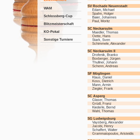
SV Rochade Neuenstadt
WAM
Edam, Michael
Spahn, Holger
Schlossberg-Cup
Baier, Johannes
Paul, Moritz
Blitzmeisterschaft
SC Neckarsulm
KO-Pokal
Maedler, Thomas
Oette, Hans
Sonstige Turniere
Stark, Sven
Schimmele, Alexander
SC Neckarsulm II
Drofenik, Branko
Boxberger, Jürgen
Thullner, Johann
Schenn, Andreas
SF Möglingen
Klaus, Daniel
Koss, Dietrich
Mann, Armin
Ziegler, Frank
SC Asperg
Glaser, Thomas
Grüdl, Franz
Kiederle, Bernd
Wahl, Thomas
SG Ludwigsburg
Vaysberg, Alexander
Jacobi, Henry
Schaffert, Walter
Grammatopoulos, Aristeidis