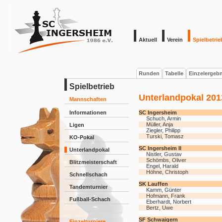
Aktuell
Verein
Spielbetrie
Runden
Tabelle
Einzelergeb
Spielbetrieb
Unterlandpokal 201
Mannschaften
Informationen
SC Ingersheim
Schuch, Armin
Müller, Anja
Ligen
Ziegler, Philipp
Turski, Tomasz
KO-Pokal
SC Ingersheim II
Unterlandpokal
Nistler, Gustav
Schömbs, Oliver
Blitzmeisterschaft
Engel, Harald
Höhne, Christoph
Schnellschach
SK Lauffen
Tandemturnier
Kamm, Günter
Hofmann, Frank
Fußball-Schach
Eberhardt, Norbert
Bertz, Uwe
SF Schwaigern
Einzelturniere