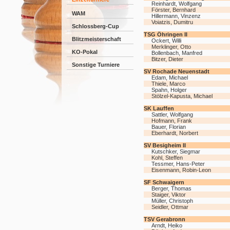
Reinhardt, Wolfgang
Förster, Bernhard
WAM
Hillermann, Vinzenz
Voiatzis, Dumitru
Schlossberg-Cup
TSG Öhringen II
Blitzmeisterschaft
Ockert, Willi
Merklinger, Otto
KO-Pokal
Bollenbach, Manfred
Bitzer, Dieter
Sonstige Turniere
SV Rochade Neuenstadt
Edam, Michael
Thiele, Marco
Spahn, Holger
Stölzel-Kapusta, Michael
SK Lauffen
Sattler, Wolfgang
Hofmann, Frank
Bauer, Florian
Eberhardt, Norbert
SV Besigheim II
Kutschker, Siegmar
Kohl, Steffen
Tessmer, Hans-Peter
Eisenmann, Robin-Leon
SF Schwaigern
Berger, Thomas
Staiger, Viktor
Müller, Christoph
Seidler, Ottmar
TSV Gerabronn
Arndt, Heiko