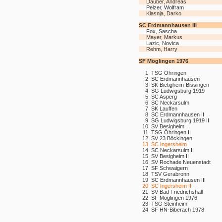
Däuber, Andreas
Pelzer, Wolfram
Klasnja, Darko
SC Erdmannhausen III
Fox, Sascha
Mayer, Markus
Lazic, Novica
Rehm, Harry
SF Möglingen 1976
1
TSG Öhringen
2
SC Erdmannhausen
3
SK Bietigheim-Bissingen
4
SG Ludwigsburg 1919
5
SC Asperg
6
SC Neckarsulm
7
SK Lauffen
8
SC Erdmannhausen II
9
SG Ludwigsburg 1919 II
10
SV Besigheim
11
TSG Öhringen II
12
SV 23 Böckingen
13
SC Ingersheim
14
SC Neckarsulm II
15
SV Besigheim II
16
SV Rochade Neuenstadt
17
SF Schwaigern
18
TSV Gerabronn
19
SC Erdmannhausen III
20
SC Ingersheim II
21
SV Bad Friedrichshall
22
SF Möglingen 1976
23
TSG Steinheim
24
SF HN-Biberach 1978