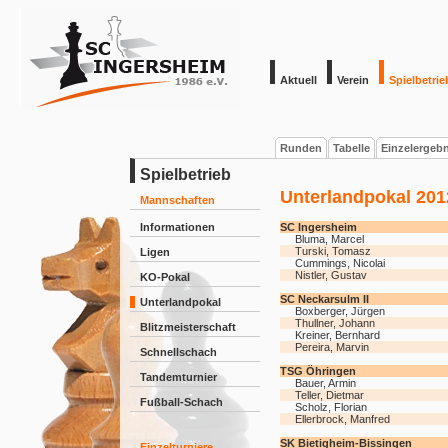
Aktuell
Verein
Spielbetrie
Runden
Tabelle
Einzelergeb
Spielbetrieb
Unterlandpokal 201
Mannschaften
Informationen
SC Ingersheim
Bluma, Marcel
Turski, Tomasz
Ligen
Cummings, Nicolai
Nistler, Gustav
KO-Pokal
SC Neckarsulm II
Unterlandpokal
Boxberger, Jürgen
Thullner, Johann
Blitzmeisterschaft
Kreiner, Bernhard
Pereira, Marvin
Schnellschach
TSG Öhringen
Tandemturnier
Bauer, Armin
Teller, Dietmar
Fußball-Schach
Scholz, Florian
Ellerbrock, Manfred
SK Bietigheim-Bissingen
Einzelturniere