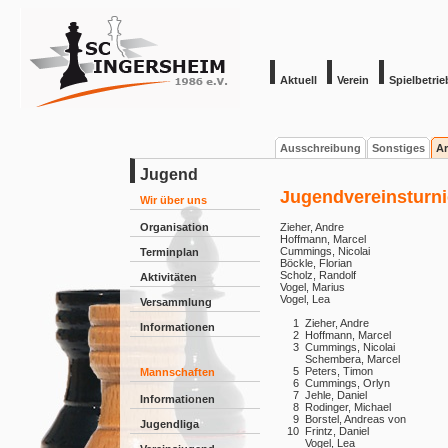
Aktuell
Verein
Spielbetrie
Ausschreibung
Sonstiges
Ar
Jugend
Jugendvereinsturni
Wir über uns
Organisation
Zieher, Andre
Hoffmann, Marcel
Cummings, Nicolai
Terminplan
Böckle, Florian
Scholz, Randolf
Aktivitäten
Vogel, Marius
Vogel, Lea
Versammlung
1
Zieher, Andre
Informationen
2
Hoffmann, Marcel
3
Cummings, Nicolai
Schembera, Marcel
5
Peters, Timon
Mannschaften
6
Cummings, Orlyn
7
Jehle, Daniel
Informationen
8
Rodinger, Michael
9
Borstel, Andreas von
Jugendliga
10
Frintz, Daniel
Vogel, Lea