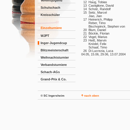
Vereinsjugend
12
Haug, Tobias
13
Castiglione, David
Schulschach
14
Scholz, Randolf
15
Seitz, Marcel
Kreisschüler
Jiao, Jian
17
Heinerich, Philipp
Reber, Timo
Bischopinck, Stephen von
Einzelturniere
20
Blum, Daniel
21
Böckle, Florian
WJPT
22
Vogel, Marius
23
Heiß, Marvin
Inger-Jugendcup
Knödel, Felix
Schaaf, Timo
Blitzmeisterschaft
26
Di Lucrezia, Luca
04.05, 15.06, 29.06, 13.07.2004
Weihnachtsturnier
Verbandsturniere
Schach-AGs
Grand-Prix & Co.
© SC Ingersheim
nach oben