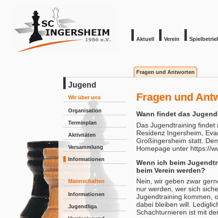
Aktuell
Verein
Spielbetrie
Fragen und Antworten
Jugend
Fragen und Ant
Wir über uns
Organisation
Wann findet das Jugendt
Terminplan
Das Jugendtraining finde
Residenz Ingersheim, Evan
Aktivitäten
Großingersheim statt. Den
Versammlung
Homepage unter https://w
Informationen
Wenn ich beim Jugendtra
beim Verein werden?
Nein, wir geben zwar gerne
Mannschaften
nur werden, wer sich sich
Informationen
Jugendtraining kommen, oh
dabei bleiben will. Ledigl
Jugendliga
Schachturnieren ist mit de