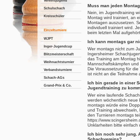
Vereinsjugend
Muss man jeden Montag
Schulschach
Nein, im Jugendtraining 
Kreisschüler
Montag wird trainiert, an 
Montagen auszusetzen. Selb
individuell trainiert wird.
Einzelturniere
beim letzten Mal aufgehört
WJPT
Ich kann montags gar n
Inger-Jugendcup
Wer montags nicht zum J
Ingersheimer Schachjugen
Blitzmeisterschaft
das Training am Montag h
Weihnachtsturnier
Mannschaftskämpfen und Tu
Die Voraussetzung für di
Verbandsturniere
ist nicht an die Teilnahme
Schach-AGs
Ich bin gerade in einer
Grand-Prix & Co.
Jugendtraining zu kom
Wer eine laufende Schach-
werden wöchentlich neue Le
montags würde eine Doppe
und Training abwechseln,
den Turnieren montags te
https://www.scingersheim
Unklarheiten bitte einfach
Ich bin noch sehr jung.
Schachvereins?