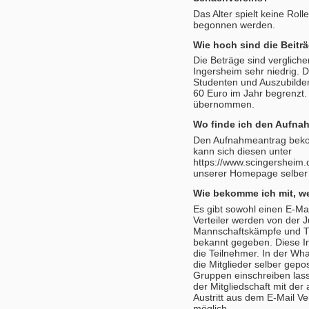
Das Alter spielt keine Roll
begonnen werden.
Wie hoch sind die Beitr
Die Beträge sind verglich
Ingersheim sehr niedrig. D
Studenten und Auszubildend
60 Euro im Jahr begrenzt.
übernommen.
Wo finde ich den Aufna
Den Aufnahmeantrag beko
kann sich diesen unter
https://www.scingersheim.d
unserer Homepage selber 
Wie bekomme ich mit, w
Es gibt sowohl einen E-Ma
Verteiler werden von der J
Mannschaftskämpfe und Tur
bekannt gegeben. Diese 
die Teilnehmer. In der Wh
die Mitglieder selber gepos
Gruppen einschreiben lass
der Mitgliedschaft mit d
Austritt aus dem E-Mail Ve
möglich.