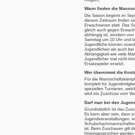
Wann finden die Mannsc
Die Saison beginnt im Sep
diesem Zeitraum finden s
Erwachsenen statt. Das S
gleich auch gegen Erwachs
abhängig ist, sondern von
Samstag um 10 Uhr und b
Jugendliche können sowohl 
Jugendlichen als auch bei
Abhängigkeit wie viele Man
Jugendlicher mal nicht kön
Ersatzspieler ersetzt.
Wer übernimmt die Koste
Für die Mannschaftskämpf
komplett für Jugendmitgl
speziellen Turnieren, wel
wird ein Zuschuss vom Ver
Darf man bei den Jugen
Grundsätzlich ist das Zus
Es kann aber sein, dass 
Jugendveranstaltungen, wi
Schulschachmannschaftmei
ist. Beim Zuschauen gilt di
hineingesprochen werden d