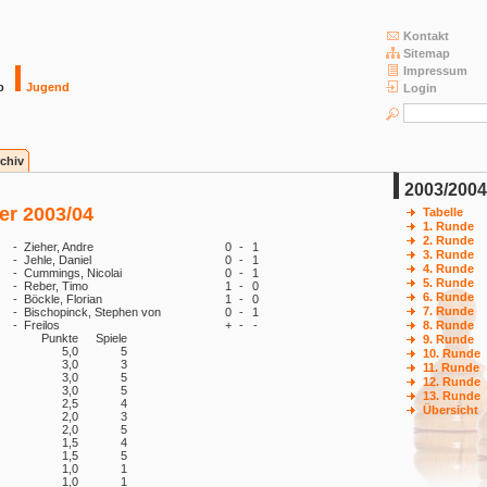
Kontakt
Sitemap
Impressum
b
Jugend
Login
chiv
2003/2004
er 2003/04
Tabelle
1. Runde
2. Runde
-
Zieher, Andre
0
-
1
3. Runde
-
Jehle, Daniel
0
-
1
4. Runde
-
Cummings, Nicolai
0
-
1
5. Runde
-
Reber, Timo
1
-
0
6. Runde
-
Böckle, Florian
1
-
0
7. Runde
-
Bischopinck, Stephen von
0
-
1
-
Freilos
+
-
-
8. Runde
Punkte
Spiele
9. Runde
5,0
5
10. Runde
3,0
3
11. Runde
3,0
5
12. Runde
3,0
5
13. Runde
2,5
4
Übersicht
2,0
3
2,0
5
1,5
4
1,5
5
1,0
1
1,0
1