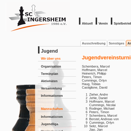
Aktuell
Verein
Spielbetrie
Ausschreibung
Sonstiges
Ar
Jugend
Jugendvereinsturni
Wir über uns
Organisation
Schembera, Marcel
Hoffmann, Marcel
Heinerich, Philipp
Terminplan
Peters, Timon
Cummings, Orlyn
Aktivitäten
Haug, Tobias
Castiglione, David
Versammlung
1
Zieher, Andre
Informationen
2
Jehle, Daniel
3
Hoffmann, Marcel
Cummings, Nicolai
5
Rodinger, Michael
Mannschaften
6
Peters, Timon
7
Schembera, Marcel
Informationen
8
Borstel, Andreas von
9
Cummings, Orlyn
Jugendliga
10
Seitz, Marcel
Jiao, Jian