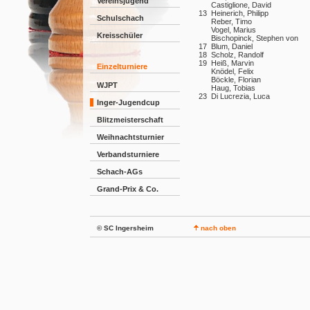
Vereinsjugend
Castiglione, David
13
Heinerich, Philipp
Schulschach
Reber, Timo
Vogel, Marius
Kreisschüler
Bischopinck, Stephen von
17
Blum, Daniel
18
Scholz, Randolf
19
Heiß, Marvin
Einzelturniere
Knödel, Felix
Böckle, Florian
WJPT
Haug, Tobias
23
Di Lucrezia, Luca
Inger-Jugendcup
Blitzmeisterschaft
Weihnachtsturnier
Verbandsturniere
Schach-AGs
Grand-Prix & Co.
© SC Ingersheim
nach oben