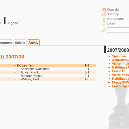
Kontakt
Sitemap
Impressum
b
Jugend
Login
ierungen
Spieler
Archiv
2007/2008
d) 2007/08
Spielplan
Achtelfina
Viertelfina
-
SK Lauffen
1-3
Halbfinale
-
Schlötzer, Waldemar
0-1
Finale UL
-
Amos, Frank
0-1
Viertelfina
-
Scherer, Holger
0-1
Halbfinale
-
Widmer, Axel
1-0
Finale SVW
Einzelerge