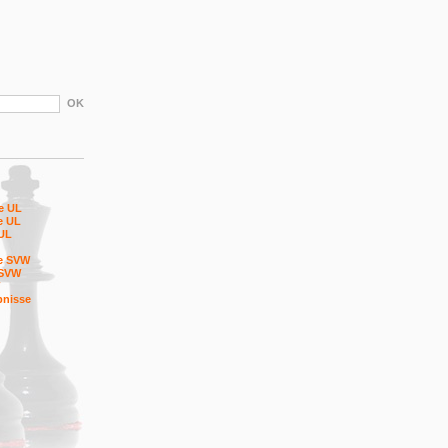
le UL
le UL
 UL
le SVW
 SVW
bnisse