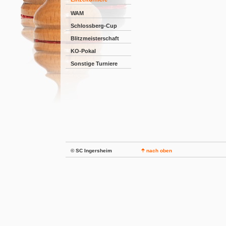
WAM
Schlossberg-Cup
Blitzmeisterschaft
KO-Pokal
Sonstige Turniere
© SC Ingersheim
nach oben