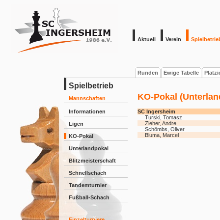
Aktuell
Verein
Spielbetrie
Runden
Ewige Tabelle
Platz
Spielbetrieb
KO-Pokal (Unterlan
Mannschaften
Informationen
SC Ingersheim
Turski, Tomasz
Zieher, Andre
Ligen
Schömbs, Oliver
Bluma, Marcel
KO-Pokal
Unterlandpokal
Blitzmeisterschaft
Schnellschach
Tandemturnier
Fußball-Schach
Einzelturniere