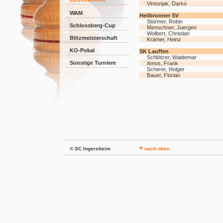
Vintonjak, Darko
WAM
Heilbronner SV
Stürmer, Robin
Schlossberg-Cup
Menschner, Juergen
Wolbert, Christian
Blitzmeisterschaft
Krämer, Heinz
KO-Pokal
SK Lauffen
Schlötzer, Waldemar
Sonstige Turniere
Amos, Frank
Scherer, Holger
Bauer, Florian
© SC Ingersheim
nach oben