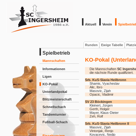
Aktuell
Verein
Spielbetrie
Runden
Ewige Tabelle
Platz
Spielbetrieb
KO-Pokal (Unterlan
Mannschaften
Informationen
Die Mannschaften
SC Ingersh
die nächste Runde qualifiziert.
Ligen
Srb. KuS-Slavia Heilbronn
Shamis, Vyacheslav
KO-Pokal
Alic, Ibro
Masovic, Zijah
Unterlandpokal
Opacic, Vladimir
Blitzmeisterschaft
SV 23 Böckingen
Kleinert, Jürgen
Schnellschach
Gerth, Holger
Mayer, Klaus-Dieter
Tandemturnier
Zeh, Rolf
Fußball-Schach
Srb. KuS-Slavia Heilbronn II
Masovic, Zijah
Vintonjak, Renjo
Kovacevic, Nedjo
Einzelturniere