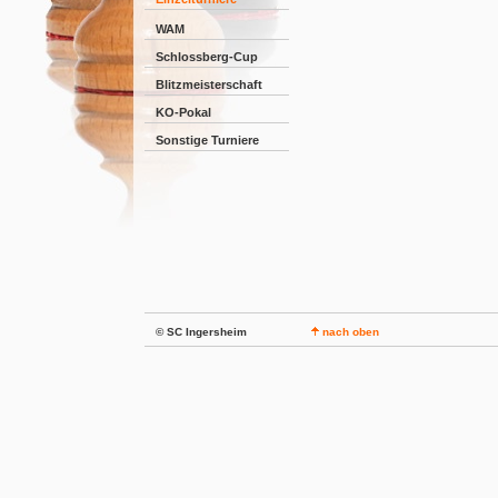
WAM
Schlossberg-Cup
Blitzmeisterschaft
KO-Pokal
Sonstige Turniere
© SC Ingersheim
nach oben