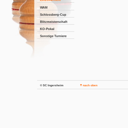
WAM
Schlossberg-Cup
Blitzmeisterschaft
KO-Pokal
Sonstige Turniere
© SC Ingersheim
nach oben