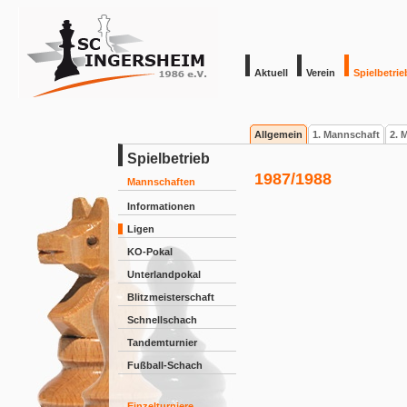
Aktuell
Verein
Spielbetrie
Allgemein
1. Mannschaft
2. 
Spielbetrieb
1987/1988
Mannschaften
Informationen
Ligen
KO-Pokal
Unterlandpokal
Blitzmeisterschaft
Schnellschach
Tandemturnier
Fußball-Schach
Einzelturniere