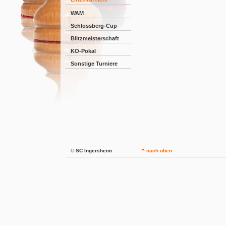
WAM
Schlossberg-Cup
Blitzmeisterschaft
KO-Pokal
Sonstige Turniere
© SC Ingersheim
nach oben