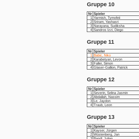
Gruppe 10
Nr
Spieler
1
Yarmish, Tymofeii
2
Sriram, Yashasri
3
Narayana, Sudiksha
4
Sandros Izzi, Diego
Gruppe 11
Nr
Spieler
1
Babic, Niko
2
Karabetyan, Levon
3
Faller, Simon
4
Glaser-Gallion, Patrick
Gruppe 12
Nr
Spieler
1
Severin, Selina Jasmin
2
Abdallah, Nassim
3
Le, Jaydon
4
Traub, Leon
Gruppe 13
Nr
Spieler
1
Kayser, Jürgen
2
Wüstenberg, Jan
3
Bandl, Julian