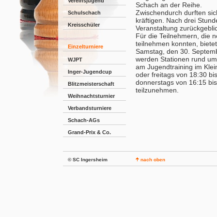
Vereinsjugend
Schach an der Reihe.
Zwischendurch durften sic
Schulschach
kräftigen. Nach drei Stund
Kreisschüler
Veranstaltung zurückgebli
Für die Teilnehmern, die
teilnehmen konnten, biete
Einzelturniere
Samstag, den 30. Septembe
werden Stationen rund ums
WJPT
am Jugendtraining im Kle
Inger-Jugendcup
oder freitags von 18:30 bi
donnerstags von 16:15 bi
Blitzmeisterschaft
teilzunehmen.
Weihnachtsturnier
Verbandsturniere
Schach-AGs
Grand-Prix & Co.
© SC Ingersheim
nach oben