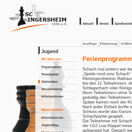
Aktuell
Verein
Spielbetrie
Ausflüge
Erlebnistag
Grillfe
Jugend
Ferienprogramm
Wir über uns
Organisation
Schach mal anders war b
„Spiele rund ums Schach“ 
Terminplan
Kleiningersheimer Rathau
Aktivitäten
bei den 11 Teilnehmern, 
Schlagschach oder König
Versammlung
Denn Teilnehmern ohne Sc
Informationen
geduldig den Teilnehmern d
Später kamen noch der Kö
Nach jeder Einheit durfte 
Mannschaften
Schluss wurde das Ganze m
Schachpartie gespielt.
Informationen
Die Teilnehmer mit Schach
Jugendliga
der U12 Luis Köppel mess
aufgezeigt hat. Danach wa