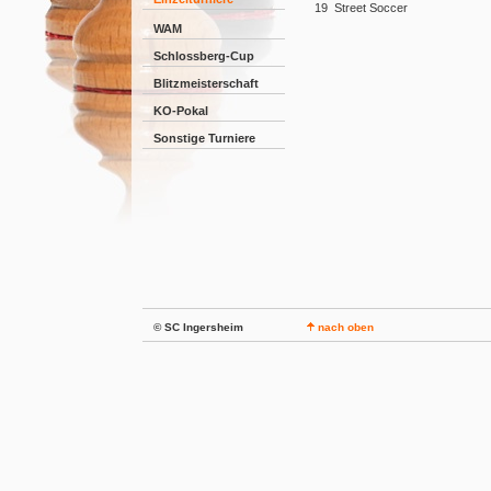
19
Street Soccer
WAM
Schlossberg-Cup
Blitzmeisterschaft
KO-Pokal
Sonstige Turniere
© SC Ingersheim
nach oben