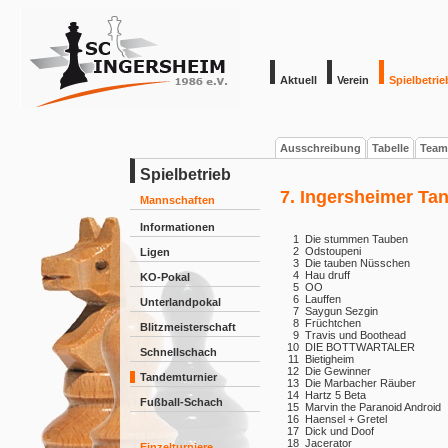
Aktuell
Verein
Spielbetrie
Ausschreibung
Tabelle
Team
Spielbetrieb
7. Ingersheimer Ta
Mannschaften
Informationen
1
Die stummen Tauben
2
Odstoupeni
Ligen
3
Die tauben Nüsschen
4
Hau druff
KO-Pokal
5
OO
6
Lauffen
Unterlandpokal
7
Saygun Sezgin
8
Früchtchen
Blitzmeisterschaft
9
Travis und Boothead
10
DIE BOTTWARTALER
Schnellschach
11
Bietigheim
12
Die Gewinner
Tandemturnier
13
Die Marbacher Räuber
14
Hartz 5 Beta
Fußball-Schach
15
Marvin the Paranoid Android
16
Haensel + Gretel
17
Dick und Doof
18
Jacerator
Einzelturniere