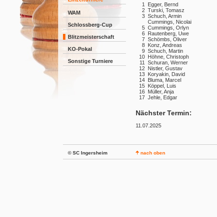
1
Egger, Bernd
2
Turski, Tomasz
WAM
3
Schuch, Armin
Cummings, Nicolai
Schlossberg-Cup
5
Cummings, Orlyn
6
Rautenberg, Uwe
Blitzmeisterschaft
7
Schömbs, Oliver
8
Konz, Andreas
KO-Pokal
9
Schuch, Martin
10
Höhne, Christoph
Sonstige Turniere
11
Schuran, Werner
12
Nistler, Gustav
13
Koryakin, David
14
Bluma, Marcel
15
Köppel, Luis
16
Müller, Anja
17
Jehle, Edgar
Nächster Termin:
11.07.2025
© SC Ingersheim
nach oben