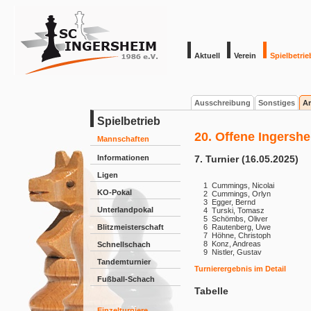
Aktuell
Verein
Spielbetrie
Ausschreibung
Sonstiges
Ar
Spielbetrieb
20. Offene Ingershe
Mannschaften
Informationen
7. Turnier (16.05.2025)
Ligen
1
Cummings, Nicolai
KO-Pokal
2
Cummings, Orlyn
3
Egger, Bernd
Unterlandpokal
4
Turski, Tomasz
5
Schömbs, Oliver
Blitzmeisterschaft
6
Rautenberg, Uwe
7
Höhne, Christoph
8
Konz, Andreas
Schnellschach
9
Nistler, Gustav
Tandemturnier
Turnierergebnis im Detail
Fußball-Schach
Tabelle
Einzelturniere