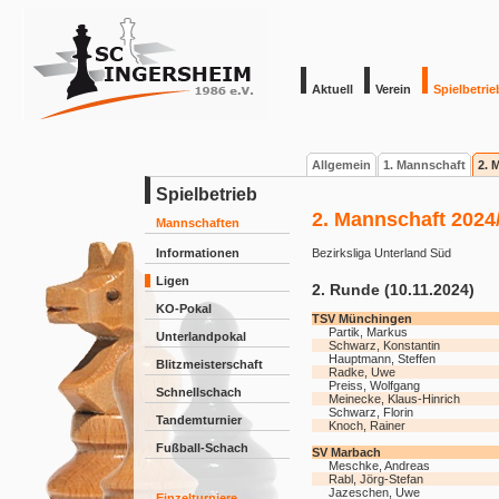
Aktuell
Verein
Spielbetrie
Allgemein
1. Mannschaft
2. 
Spielbetrieb
2. Mannschaft 2024
Mannschaften
Informationen
Bezirksliga Unterland Süd
Ligen
2. Runde (10.11.2024)
KO-Pokal
TSV Münchingen
Partik, Markus
Unterlandpokal
Schwarz, Konstantin
Hauptmann, Steffen
Blitzmeisterschaft
Radke, Uwe
Preiss, Wolfgang
Schnellschach
Meinecke, Klaus-Hinrich
Schwarz, Florin
Tandemturnier
Knoch, Rainer
Fußball-Schach
SV Marbach
Meschke, Andreas
Rabl, Jörg-Stefan
Jazeschen, Uwe
Einzelturniere