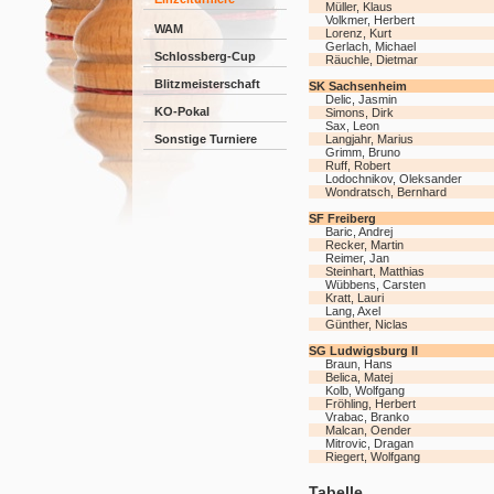
Müller, Klaus
Volkmer, Herbert
WAM
Lorenz, Kurt
Gerlach, Michael
Schlossberg-Cup
Räuchle, Dietmar
Blitzmeisterschaft
SK Sachsenheim
Delic, Jasmin
KO-Pokal
Simons, Dirk
Sax, Leon
Sonstige Turniere
Langjahr, Marius
Grimm, Bruno
Ruff, Robert
Lodochnikov, Oleksander
Wondratsch, Bernhard
SF Freiberg
Baric, Andrej
Recker, Martin
Reimer, Jan
Steinhart, Matthias
Wübbens, Carsten
Kratt, Lauri
Lang, Axel
Günther, Niclas
SG Ludwigsburg II
Braun, Hans
Belica, Matej
Kolb, Wolfgang
Fröhling, Herbert
Vrabac, Branko
Malcan, Oender
Mitrovic, Dragan
Riegert, Wolfgang
Tabelle