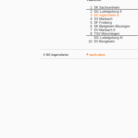
1
SK Sachsenheim
2
SG Ludwigsburg II
3
SC Ingersheim II
4
SV Marbach
5
SF Freiberg
6
SK Bietigheim-Bissingen
7
SV Marbach II
8
TSV Münchingen
SG Ludwigsburg III
10
SV Besigheim
© SC Ingersheim
nach oben