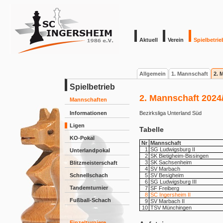
Aktuell
Verein
Spielbetrie
Allgemein
1. Mannschaft
2. 
Spielbetrieb
2. Mannschaft 2024
Mannschaften
Informationen
Bezirksliga Unterland Süd
Ligen
Tabelle
KO-Pokal
Nr
Mannschaft
1
SG Ludwigsburg II
Unterlandpokal
2
SK Bietigheim-Bissingen
3
SK Sachsenheim
Blitzmeisterschaft
4
SV Marbach
Schnellschach
5
SV Besigheim
6
SG Ludwigsburg III
Tandemturnier
7
SF Freiberg
8
SC Ingersheim II
Fußball-Schach
9
SV Marbach II
10
TSV Münchingen
Einzelturniere