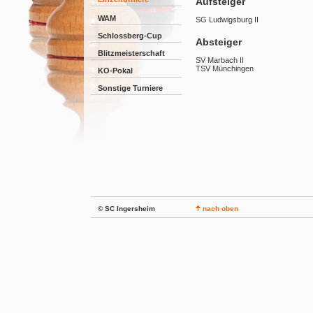
Aufsteiger
WAM
SG Ludwigsburg II
Schlossberg-Cup
Absteiger
Blitzmeisterschaft
SV Marbach II
TSV Münchingen
KO-Pokal
Sonstige Turniere
© SC Ingersheim
nach oben