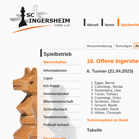
Aktuell
Verein
Spielbetrie
Ausschreibung
Sonstiges
Ar
Spielbetrieb
18. Offene Ingershe
Mannschaften
Informationen
6. Turnier (21.04.2023)
Ligen
1
Egger, Bernd
KO-Pokal
2
Cummings, Nicolai
3
Rautenberg, Uwe
Unterlandpokal
4
Turski, Tomasz
5
Cummings, Orlyn
Blitzmeisterschaft
6
Schömbs, Oliver
7
Schuch, Martin
8
Koryakin, David
Schnellschach
9
Höhne, Christoph
Tandemturnier
Turnierergebnis im Detail
Fußball-Schach
Tabelle
Einzelturniere