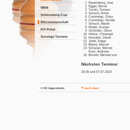
1
Rautenberg, Uwe
2
Egger, Bernd
WAM
3
Turski, Tomasz
4
Schuch, Armin
Schlossberg-Cup
5
Cummings, Orlyn
6
Cummings, Nicolai
Blitzmeisterschaft
7
Schuch, Martin
8
Nistler, Gustav
KO-Pokal
9
Schömbs, Oliver
10
Höhne, Christoph
Sonstige Turniere
11
Koryakin, David
12
Jehle, Edgar
13
Bluma, Marcel
14
Schuran, Werner
Konz, Andreas
16
Borstel, Michael von
Nächsten Termine:
26.05 und 07.07.2023
© SC Ingersheim
nach oben