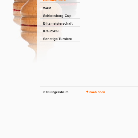
WAM
Schlossberg-Cup
Blitzmeisterschaft
KO-Pokal
Sonstige Turniere
© SC Ingersheim
nach oben