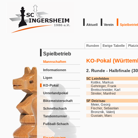
Aktuell
Verein
Spielbetrie
Runden
Ewige Tabelle
Platz
Spielbetrieb
KO-Pokal (Württemb
Mannschaften
Informationen
2. Runde - Halbfinale (3
Ligen
SC Leinfelden
Kottke, Markus
KO-Pokal
Gehringer, Frank
Brettschneider, Karl
Unterlandpokal
Streiter, Manfred
Blitzmeisterschaft
SF Deizisau
Meier, Georg
Fischer, Sebastian
Schnellschach
Bronznik, Valerij
Gustain, Marc
Tandemturnier
Fußball-Schach
Einzelturniere