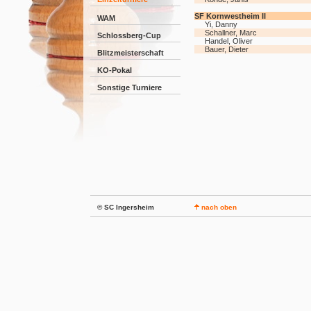
SF Kornwestheim II
WAM
Yi, Danny
Schallner, Marc
Schlossberg-Cup
Handel, Oliver
Bauer, Dieter
Blitzmeisterschaft
KO-Pokal
Sonstige Turniere
© SC Ingersheim
nach oben