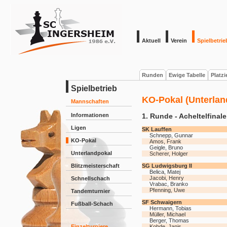
Aktuell
Verein
Spielbetrie
Runden
Ewige Tabelle
Platz
Spielbetrieb
KO-Pokal (Unterlan
Mannschaften
Informationen
1. Runde - Acheltelfinale
Ligen
SK Lauffen
Schnepp, Gunnar
KO-Pokal
Amos, Frank
Geigle, Bruno
Unterlandpokal
Scherer, Holger
Blitzmeisterschaft
SG Ludwigsburg II
Belica, Matej
Jacobi, Henry
Schnellschach
Vrabac, Branko
Pfenning, Uwe
Tandemturnier
SF Schwaigern
Fußball-Schach
Hermann, Tobias
Müller, Michael
Berger, Thomas
Einzelturniere
Kohde, Janis