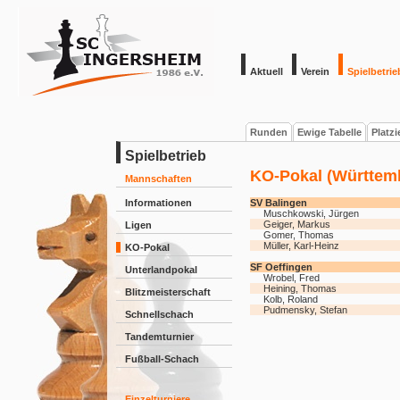
Aktuell
Verein
Spielbetrie
Runden
Ewige Tabelle
Platz
Spielbetrieb
KO-Pokal (Württemb
Mannschaften
Informationen
SV Balingen
Muschkowski, Jürgen
Geiger, Markus
Ligen
Gomer, Thomas
Müller, Karl-Heinz
KO-Pokal
SF Oeffingen
Unterlandpokal
Wrobel, Fred
Heining, Thomas
Blitzmeisterschaft
Kolb, Roland
Pudmensky, Stefan
Schnellschach
Tandemturnier
Fußball-Schach
Einzelturniere