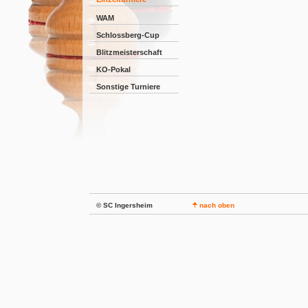
WAM
Schlossberg-Cup
Blitzmeisterschaft
KO-Pokal
Sonstige Turniere
© SC Ingersheim
nach oben