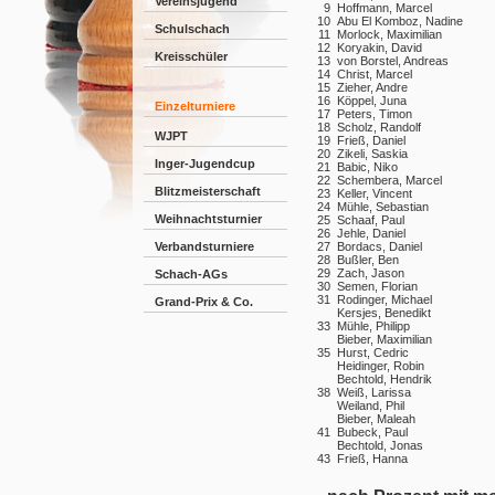
Vereinsjugend
9
Hoffmann, Marcel
10
Abu El Komboz, Nadine
Schulschach
11
Morlock, Maximilian
12
Koryakin, David
Kreisschüler
13
von Borstel, Andreas
14
Christ, Marcel
15
Zieher, Andre
16
Köppel, Juna
Einzelturniere
17
Peters, Timon
18
Scholz, Randolf
WJPT
19
Frieß, Daniel
20
Zikeli, Saskia
Inger-Jugendcup
21
Babic, Niko
22
Schembera, Marcel
Blitzmeisterschaft
23
Keller, Vincent
24
Mühle, Sebastian
Weihnachtsturnier
25
Schaaf, Paul
26
Jehle, Daniel
27
Bordacs, Daniel
Verbandsturniere
28
Bußler, Ben
29
Zach, Jason
Schach-AGs
30
Semen, Florian
31
Rodinger, Michael
Grand-Prix & Co.
Kersjes, Benedikt
33
Mühle, Philipp
Bieber, Maximilian
35
Hurst, Cedric
Heidinger, Robin
Bechtold, Hendrik
38
Weiß, Larissa
Weiland, Phil
Bieber, Maleah
41
Bubeck, Paul
Bechtold, Jonas
43
Frieß, Hanna