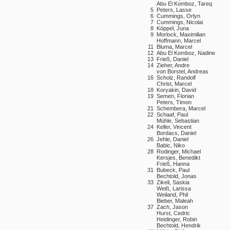
Abu El Komboz, Tareq
5
Peters, Lasse
6
Cummings, Orlyn
7
Cummings, Nicolai
8
Köppel, Juna
9
Morlock, Maximilian
Hoffmann, Marcel
11
Bluma, Marcel
12
Abu El Komboz, Nadine
13
Frieß, Daniel
14
Zieher, Andre
von Borstel, Andreas
16
Scholz, Randolf
Christ, Marcel
18
Koryakin, David
19
Semen, Florian
Peters, Timon
21
Schembera, Marcel
22
Schaaf, Paul
Mühle, Sebastian
24
Keller, Vincent
Bordacs, Daniel
26
Jehle, Daniel
Babic, Niko
28
Rodinger, Michael
Kersjes, Benedikt
Frieß, Hanna
31
Bubeck, Paul
Bechtold, Jonas
33
Zikeli, Saskia
Weiß, Larissa
Weiland, Phil
Bieber, Maleah
37
Zach, Jason
Hurst, Cedric
Heidinger, Robin
Bechtold, Hendrik