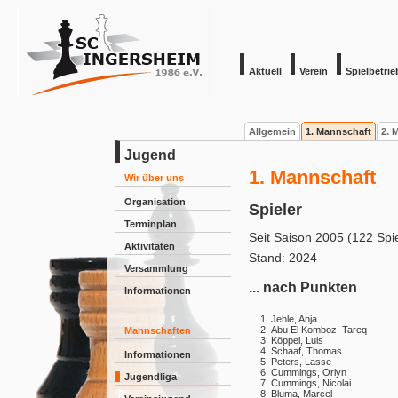
Aktuell
Verein
Spielbetrie
Allgemein
1. Mannschaft
2. 
Jugend
1. Mannschaft
Wir über uns
Organisation
Spieler
Terminplan
Seit Saison 2005 (122 Spi
Aktivitäten
Stand: 2024
Versammlung
... nach Punkten
Informationen
1
Jehle, Anja
2
Abu El Komboz, Tareq
Mannschaften
3
Köppel, Luis
4
Schaaf, Thomas
Informationen
5
Peters, Lasse
6
Cummings, Orlyn
Jugendliga
7
Cummings, Nicolai
8
Bluma, Marcel