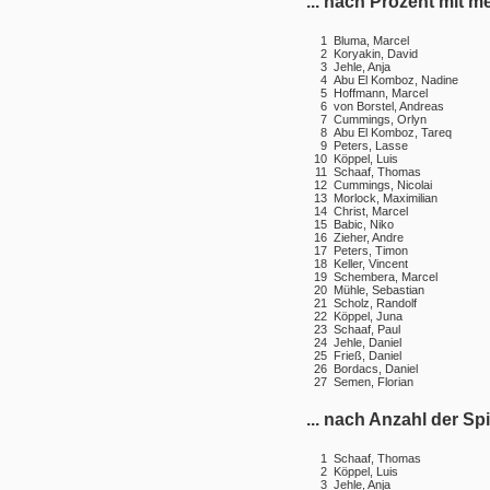
... nach Prozent mit m
1
Bluma, Marcel
2
Koryakin, David
3
Jehle, Anja
4
Abu El Komboz, Nadine
5
Hoffmann, Marcel
6
von Borstel, Andreas
7
Cummings, Orlyn
8
Abu El Komboz, Tareq
9
Peters, Lasse
10
Köppel, Luis
11
Schaaf, Thomas
12
Cummings, Nicolai
13
Morlock, Maximilian
14
Christ, Marcel
15
Babic, Niko
16
Zieher, Andre
17
Peters, Timon
18
Keller, Vincent
19
Schembera, Marcel
20
Mühle, Sebastian
21
Scholz, Randolf
22
Köppel, Juna
23
Schaaf, Paul
24
Jehle, Daniel
25
Frieß, Daniel
26
Bordacs, Daniel
27
Semen, Florian
... nach Anzahl der Sp
1
Schaaf, Thomas
2
Köppel, Luis
3
Jehle, Anja