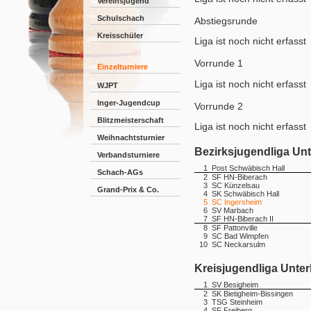
Vereinsjugend
Schulschach
Abstiegsrunde
Kreisschüler
Liga ist noch nicht erfasst
Vorrunde 1
Einzelturniere
Liga ist noch nicht erfasst
WJPT
Inger-Jugendcup
Vorrunde 2
Blitzmeisterschaft
Liga ist noch nicht erfasst
Weihnachtsturnier
Bezirksjugendliga Unt
Verbandsturniere
1
Post Schwäbisch Hall
Schach-AGs
2
SF HN-Biberach
3
SC Künzelsau
Grand-Prix & Co.
4
SK Schwäbisch Hall
5
SC Ingersheim
6
SV Marbach
7
SF HN-Biberach II
8
SF Pattonville
9
SC Bad Wimpfen
10
SC Neckarsulm
Kreisjugendliga Unte
1
SV Besigheim
2
SK Bietigheim-Bissingen
3
TSG Steinheim
4
SF Freiberg