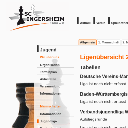
Aktuell
Verein
Spielbetrie
Allgemein
1. Mannschaft
2. 
Jugend
Ligenübersicht 
Wir über uns
Organisation
Tabellen
Terminplan
Deutsche Vereins-Man
Aktivitäten
Liga ist noch nicht erfasst
Versammlung
Informationen
Baden-Württembergis
Liga ist noch nicht erfasst
Mannschaften
Verbandsjugendliga 
Informationen
Aufstiegsrunde
Jugendliga
Liga ist noch nicht erfasst