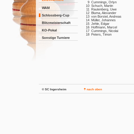
9
Cummings, Orlyn
10
Schuch, Martin
WAM
11
Rautenberg, Uwe
12
Bluma, Alexander
Schlossberg-Cup
13
von Borstel, Andreas
14
Müller, Johannes
Blitzmeisterschaft
15
Jehle, Edgar
16
Hoffmann, Marcel
KO-Pokal
17
Cummings, Nicolai
18
Peters, Timon
Sonstige Turniere
© SC Ingersheim
nach oben