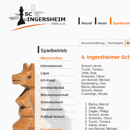
Aktuell
Verein
Spielbetrie
Ausschreibung
Sonstiges
Ar
Spielbetrieb
4. Ingersheimer Sc
Mannschaften
Informationen
Schuch, Armin
Turski, Tomasz
Jehle, Anja
Ligen
Schömbs, Oliver
von Borstel, Michael
KO-Pokal
Rautenberg, Uwe
Bluma, Alexander
Unterlandpokal
Schuch, Martin
Cummings, Nicolai
Blitzmeisterschaft
Schnellschach
1
Bluma, Marcel
2
Jehle, Anja
Tandemturnier
3
Ziegler, Philipp
4
Schuch, Armin
Fußball-Schach
5
Schömbs, Oliver
6
Turski, Tomasz
7
Zieher, Andre
8
von Borstel, Michael
Einzelturniere