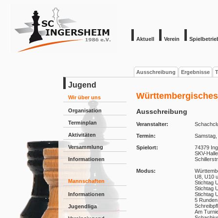
Aktuell
Verein
Spielbetrie
Ausschreibung
Ergebnisse
T
Jugend
Württembergisches
Wir über uns
Organisation
Ausschreibung
Terminplan
Veranstalter:
Schachclu
Aktivitäten
Termin:
Samstag,
Versammlung
Spielort:
74379 Ing
SKV-Halle
Informationen
Schillerstr
Modus:
Württembe
U8, U10 
Mannschaften
Stichtag 
Stichtag 
Informationen
Stichtag 
5 Runden 
Schreibpfl
Jugendliga
Am Turni
Schachjug