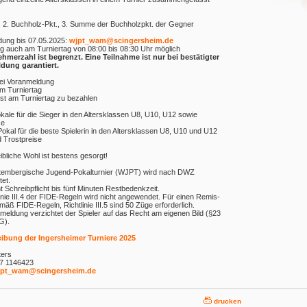
, 2. Buchholz-Pkt., 3. Summe der Buchholzpkt. der Gegner
ung bis 07.05.2025:
wjpt_wam@scingersheim.de
 auch am Turniertag von 08:00 bis 08:30 Uhr möglich
ehmerzahl ist begrenzt. Eine Teilnahme ist nur bei bestätigter
dung garantiert.
ei Voranmeldung
m Turniertag
 ist am Turniertag zu bezahlen
okale für die Sieger in den Altersklassen U8, U10, U12 sowie
se
Pokal für die beste Spielerin in den Altersklassen U8, U10 und U12
 Trostpreise
ibliche Wohl ist bestens gesorgt!
tembergische Jugend-Pokalturnier (WJPT) wird nach DWZ
et.
t Schreibpflicht bis fünf Minuten Restbedenkzeit.
linie III.4 der FIDE-Regeln wird nicht angewendet. Für einen Remis-
mäß FIDE-Regeln, Richtlinie III.5 sind 50 Züge erforderlich.
nmeldung verzichtet der Spieler auf das Recht am eigenen Bild (§23
G).
ibung der Ingersheimer Turniere 2025
ters
77 1146423
jpt_wam@scingersheim.de
drucken