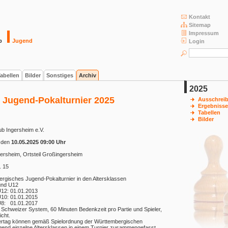
Kontakt
Sitemap
Impressum
b
Jugend
Login
abellen
Bilder
Sonstiges
Archiv
2025
 Jugend-Pokalturnier 2025
Ausschrei
Ergebnisse
Tabellen
Bilder
b Ingersheim e.V.
 den
10.05.2025 09:00 Uhr
ersheim, Ortsteil Großingersheim
. 15
rgisches Jugend-Pokalturnier in den Altersklassen
und U12
U12: 01.01.2013
U10: 01.01.2015
U8: 01.01.2017
Schweizer System, 60 Minuten Bedenkzeit pro Partie und Spieler,
icht.
ertag können gemäß Spielordnung der Württembergischen
end einzelne Altersklassen in einem Turnier zusammengefasst