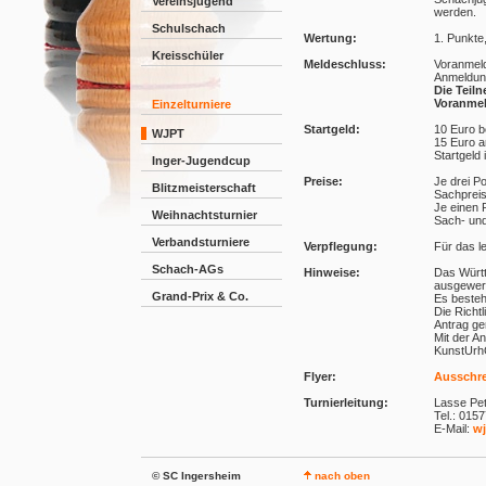
Vereinsjugend
werden.
Schulschach
Wertung:
1. Punkte
Kreisschüler
Meldeschluss:
Voranmeld
Anmeldung
Die Teiln
Voranmel
Einzelturniere
Startgeld:
10 Euro b
WJPT
15 Euro a
Startgeld
Inger-Jugendcup
Preise:
Je drei P
Blitzmeisterschaft
Sachprei
Je einen 
Weihnachtsturnier
Sach- und
Verbandsturniere
Verpflegung:
Für das le
Schach-AGs
Hinweise:
Das Würt
ausgewert
Grand-Prix & Co.
Es besteh
Die Richt
Antrag ge
Mit der A
KunstUrh
Flyer:
Ausschre
Turnierleitung:
Lasse Pe
Tel.: 015
E-Mail:
w
© SC Ingersheim
nach oben