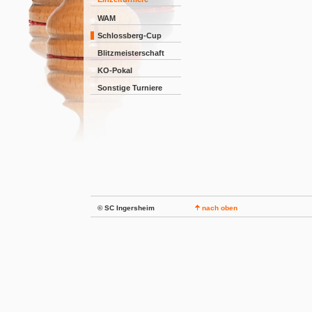
WAM
Schlossberg-Cup
Blitzmeisterschaft
KO-Pokal
Sonstige Turniere
© SC Ingersheim
nach oben