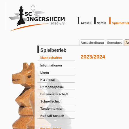
Aktuell
Verein
Spielbetrie
Ausschreibung
Sonstiges
Ar
Spielbetrieb
2023/2024
Mannschaften
Informationen
Ligen
KO-Pokal
Unterlandpokal
Blitzmeisterschaft
Schnellschach
Tandemturnier
Fußball-Schach
Einzelturniere