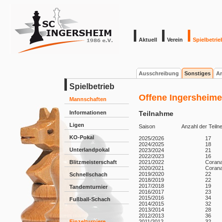
Aktuell
Verein
Spielbetrie
Ausschreibung
Sonstiges
Ar
Spielbetrieb
Offene Ingersheime
Mannschaften
Informationen
Teilnahme
Ligen
Saison
Anzahl der Teil
KO-Pokal
2025/2026
17
2024/2025
18
Unterlandpokal
2023/2024
21
2022/2023
16
Blitzmeisterschaft
2021/2022
Corana
2020/2021
Corana
2019/2020
22
Schnellschach
2018/2019
22
2017/2018
19
Tandemturnier
2016/2017
23
2015/2016
34
Fußball-Schach
2014/2015
32
2013/2014
28
2012/2013
36
Einzelturniere
2011/2012
32