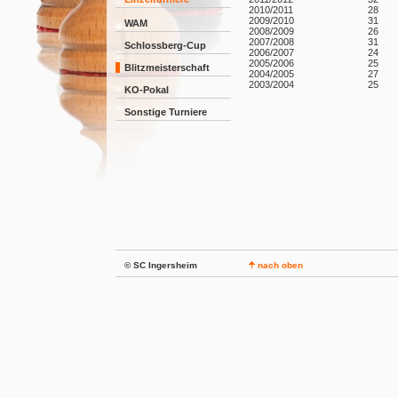
2010/2011
28
2009/2010
31
WAM
2008/2009
26
2007/2008
31
Schlossberg-Cup
2006/2007
24
2005/2006
25
Blitzmeisterschaft
2004/2005
27
2003/2004
25
KO-Pokal
Sonstige Turniere
© SC Ingersheim
nach oben