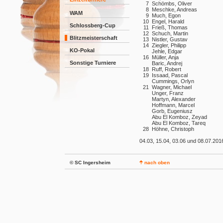
7
Schömbs, Oliver
8
Meschke, Andreas
WAM
9
Much, Egon
10
Engel, Harald
Schlossberg-Cup
11
Frieß, Thomas
12
Schuch, Martin
Blitzmeisterschaft
13
Nistler, Gustav
14
Ziegler, Philipp
KO-Pokal
Jehle, Edgar
16
Müller, Anja
Sonstige Turniere
Baric, Andrej
18
Ruff, Robert
19
Issaad, Pascal
Cummings, Orlyn
21
Wagner, Michael
Unger, Franz
Martyn, Alexander
Hoffmann, Marcel
Gorb, Eugeniusz
Abu El Komboz, Zeyad
Abu El Komboz, Tareq
28
Höhne, Christoph
04.03, 15.04, 03.06 und 08.07.201
© SC Ingersheim
nach oben