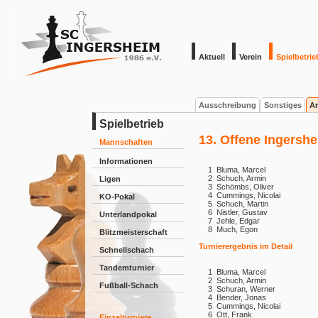
Aktuell
Verein
Spielbetrie
Ausschreibung
Sonstiges
Ar
Spielbetrieb
13. Offene Ingershe
Mannschaften
Informationen
1
Bluma, Marcel
2
Schuch, Armin
Ligen
3
Schömbs, Oliver
4
Cummings, Nicolai
KO-Pokal
5
Schuch, Martin
6
Nistler, Gustav
Unterlandpokal
7
Jehle, Edgar
8
Much, Egon
Blitzmeisterschaft
Turnierergebnis im Detail
Schnellschach
Tandemturnier
1
Bluma, Marcel
2
Schuch, Armin
Fußball-Schach
3
Schuran, Werner
4
Bender, Jonas
5
Cummings, Nicolai
6
Ott, Frank
Einzelturniere